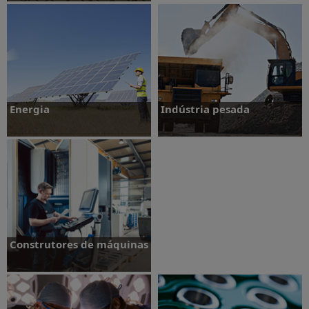
Saiba mais
Energia
Indústria pesada
Saiba mais
Saiba mais
Construtores de máquinas