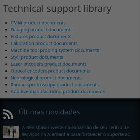
Technical support library
CMM product documents
Gauging product documents
Fixtures product documents
Calibration product documents
Machine tool probing system documents
Styli product documents
Laser encoders product documents
Optical encoders product documents
Neurological product documents
Raman spectroscopy product documents
Additive manufacturing product documents
Últimas novidades
A Renishaw investe na expansão de seu centro de
serviços na Alemanha para fortalecer o suporte ao