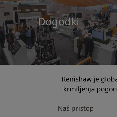
Dogodki
Renishaw je global
krmiljenja pogons
Naš pristop