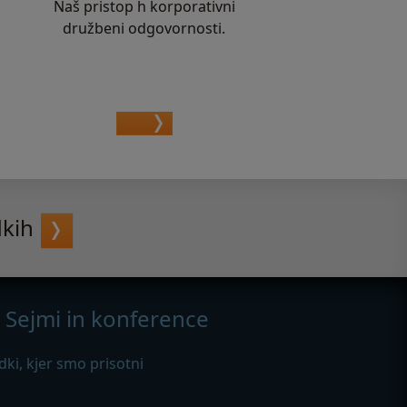
,
Naš pristop h korporativni
družbeni odgovornosti.
dkih
Sejmi in konference
ki, kjer smo prisotni