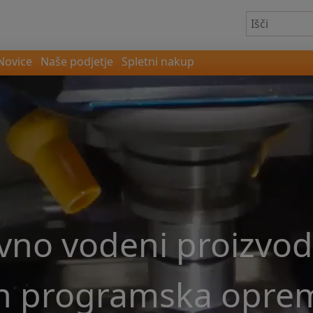
Novice
Naše podjetje
Spletni nakup
no vodeni proizvodn
in programska opre