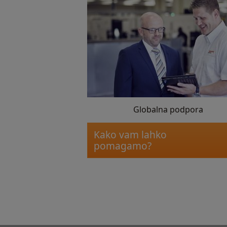
Globalna podpora
Kako vam lahko
pomagamo?