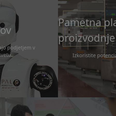
Pametna pla
rov
proizvodnje
ajo podjetjem v
svetu.
Izkoristite potenc