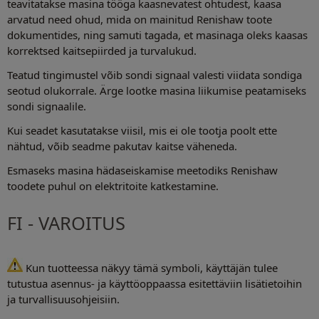
teavitatakse masina tööga kaasnevatest ohtudest, kaasa
arvatud need ohud, mida on mainitud Renishaw toote
dokumentides, ning samuti tagada, et masinaga oleks kaasas
korrektsed kaitsepiirded ja turvalukud.
Teatud tingimustel võib sondi signaal valesti viidata sondiga
seotud olukorrale. Ärge lootke masina liikumise peatamiseks
sondi signaalile.
Kui seadet kasutatakse viisil, mis ei ole tootja poolt ette
nähtud, võib seadme pakutav kaitse väheneda.
Esmaseks masina hädaseiskamise meetodiks Renishaw
toodete puhul on elektritoite katkestamine.
FI - VAROITUS
Kun tuotteessa näkyy tämä symboli, käyttäjän tulee
tutustua asennus- ja käyttöoppaassa esitettäviin lisätietoihin
ja turvallisuusohjeisiin.