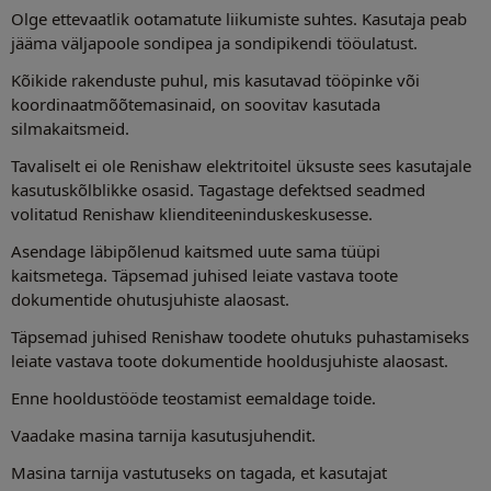
Olge ettevaatlik ootamatute liikumiste suhtes. Kasutaja peab
jääma väljapoole sondipea ja sondipikendi tööulatust.
Kõikide rakenduste puhul, mis kasutavad tööpinke või
koordinaatmõõtemasinaid, on soovitav kasutada
silmakaitsmeid.
Tavaliselt ei ole Renishaw elektritoitel üksuste sees kasutajale
kasutuskõlblikke osasid. Tagastage defektsed seadmed
volitatud Renishaw klienditeeninduskeskusesse.
Asendage läbipõlenud kaitsmed uute sama tüüpi
kaitsmetega. Täpsemad juhised leiate vastava toote
dokumentide ohutusjuhiste alaosast.
Täpsemad juhised Renishaw toodete ohutuks puhastamiseks
leiate vastava toote dokumentide hooldusjuhiste alaosast.
Enne hooldustööde teostamist eemaldage toide.
Vaadake masina tarnija kasutusjuhendit.
Masina tarnija vastutuseks on tagada, et kasutajat