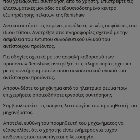
που χρειάζονται συντήρηση από το χρήστη. Επιστρέψτε τις
ελαττωματικές μονάδες σε εξουσιοδοτημένο κέντρο
εξυπηρέτησης πελατών της Renishaw.
Αντικαταστήστε τις καμένες ασφάλειες με νέες ασφάλειες του
ίδιου τύπου. Ανατρέξτε στις πληροφορίες σχετικά με την
ασφάλεια του έντυπου συνοδευτικού υλικού του
αντίστοιχου προϊόντος.
Για οδηγίες σχετικά με τον ασφαλή καθαρισμό των
προϊόντων Renishaw, ανατρέξτε στις πληροφορίες σχετικά
με τη συντήρηση του έντυπου συνοδευτικού υλικού του
αντίστοιχου προϊόντος.
Αποσυνδέστε το μηχάνημα από το ηλεκτρικό ρεύμα πριν
επιχειρήσετε οποιεσδήποτε εργασίες συντήρησης
Συμβουλευτείτε τις οδηγίες λειτουργίας του προμηθευτή του
μηχανήματος.
Αποτελεί ευθύνη του προμηθευτή του μηχανήματος να
εξασφαλίσει ότι ο χρήστης είναι ενήμερος για τυχόν
κινδύνους που συνεπάγεται η λειτουργία,