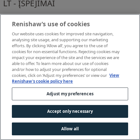
LT - ĮSPĖJIMAI
Kai ant gaminio rodomas simbolis
, naudotojas privalo
Renishaw's use of cookies
informacijos ir saugos rekomendacijų ieškoti įrengimo
Our website uses cookies for improved site navigation,
naudotojo vadove.
analysing site usage, and supporting our marketing
efforts. By clicking ‘Allow all’, you agree to the use of
Tarp judančių detalių bei tarp judančių ir statiškų detalių
cookies for non-essential functions. Rejecting cookies may
pakliuvę daiktai gali būti suspausti. Nelaikykite zondo
impact your experience of the site and the services we are
galvutės veikiant įrenginiui ar keisdami zondą rankiniu būdu.
able to offer. To learn more about our use of cookies
and/or how to adjust your preferences for optional
Saugokitės netikėtų judesių. Naudotojui nerekomenduojama
cookies, click on ‘Adjust my preferences’ or view our
View
atidaryti veikiančios zondo galvutės / ilgintuvo / zondų
Renishaw's cookie policy here
junginio gaubto.
Adjust my preferences
Dirbant visus darbus, naudojant įrenginio įrankius ar valant ir
prižiūrint įrenginį, rekomenduojama užsidėti apsauginius
akinius.
Accept only necessary
Paprastai „Renishaw” prietaisuose, maitinamuose iš elektros
tinklo, nėra detalių, kurias galėtų remontuoti pats naudotojas.
Allow all
Grąžinkite sugedusius prietaisus „Renishaw” klientų