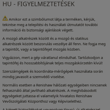
HU - FIGYELMEZTETÉSEK
Amikor ezt a szimbólumot látja a terméken, kérjük,
tekintse meg a telepítési és használati útmutatót további
információ és biztonsági ajánlások végett.
A mozgó alkatrészek között és a mozgó és statikus
alkatrészek között beszorulás veszélye áll fenn. Ne fogja meg
a tapintót, vagy a tapintófejet mozgás közben.
Vigyázzon, mert a gép váratlanul elindulhat. Tartózkodjon a
tapintófej és hosszabbítójának teljes mozgáskörzetén kívül!
Szerszámgépek és koordináta-mérőgépek használata során
mindig javasolt a szemvédő viselése.
Normális esetben a Renishaw hálózati egységeiben nincsenek
felhasználó által javítható alkatrészek. A meghibásodott
egységeket juttassa el valamelyik hivatalos Renishaw
Vevőszolgálati Központhoz vagy Képviselethez.
A kiégett biztosítékokat ugyanolyan típusú, új alkatrésszel