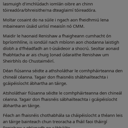
lasmuigh d'imchlúdach iomlán oibre an chinn
tóireadóra/bhreisithe/na dteaglaimí tóireadóra.
Moltar cosaint do na súile i ngach aon fheidhmiú lena
mbaineann úsáid uirlisí meaisín nó CMM.
Maidir le haonaid Renishaw a fhaigheann cumhacht ón
bpríomhlíne, is iondúil nach mbíonn aon chodanna laistigh
díobh a d'fhéadfadh an t-úsáideoir a shocrú. Seoltar aonaid
fhabhtacha ar ais chuig Ionad údaraithe Renishaw um
Sheirbhís do Chustaiméirí.
Déan fiúsanna séidte a athsholáthar le comhpháirteanna den
chineál céanna. Tagair don fhaisnéis shábhailteachta i
gcáipéisíocht ábhartha an táirge.
Atsholáthair fiúsanna séidte le comhpháirteanna den chineál
céanna. Tagair don fhaisnéis sábhailteachta i gcáipéisíocht
ábhartha an táirge.
Féach an fhaisnéis chothabhála sa cháipéisíocht a théann leis
an táirge bainteach chun treoracha a fháil faoi tháirgí
Renishaw a ghlanadh go sábháilte.