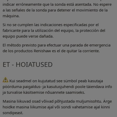
indicar erróneamente que la sonda está asentada. No espere
a las señales de la sonda para detener el movimiento de la
máquina.
Si no se cumplen las indicaciones especificadas por el
fabricante para la utilización del equipo, la protección del
equipo puede verse dañada.
El método previsto para efectuar una parada de emergencia
de los productos Renishaw es el de quitar la corriente.
ET - HOIATUSED
Kui seadmel on kujutatud see sümbol peab kasutaja
pöörduma paigaldus- ja kasutusjuhendi poole täiendava info
ja turvalise käsitsemise nõuannete saamiseks.
Masina liikuvad osad võivad põhjustada muljumisohtu. Ärge
hoidke masina liikumise ajal või sondi vahetamise ajal kinni
sondipeast.