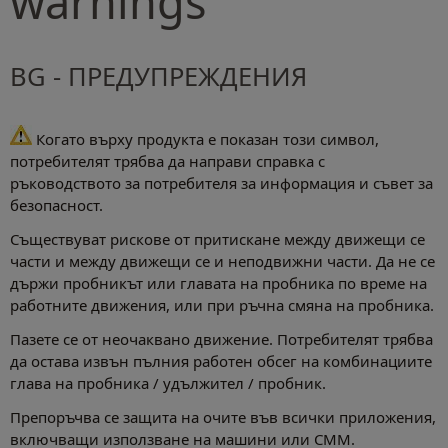
warnings
BG - ПРЕДУПРЕЖДЕНИЯ
Когато върху продукта е показан този символ,
потребителят трябва да направи справка с
ръководството за потребителя за информация и съвет за
безопасност.
Съществуват рискове от притискане между движещи се
части и между движещи се и неподвижни части. Да не се
държи пробникът или главата на пробника по време на
работните движения, или при ръчна смяна на пробника.
Пазете се от неочаквано движение. Потребителят трябва
да остава извън пълния работен обсег на комбинациите
глава на пробника / удължител / пробник.
Препоръчва се защита на очите във всички приложения,
включващи използване на машини или CMM.