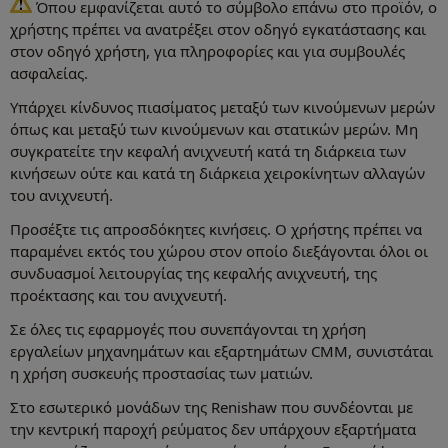
Όπου εμφανίζεται αυτό το σύμβολο επάνω στο προϊόν, ο
χρήστης πρέπει να ανατρέξει στον οδηγό εγκατάστασης και
στον οδηγό χρήστη, για πληροφορίες και για συμβουλές
ασφαλείας.
Υπάρχει κίνδυνος πιασίματος μεταξύ των κινούμενων μερών
όπως και μεταξύ των κινούμενων και στατικών μερών. Μη
συγκρατείτε την κεφαλή ανιχνευτή κατά τη διάρκεια των
κινήσεων ούτε και κατά τη διάρκεια χειροκίνητων αλλαγών
του ανιχνευτή.
Προσέξτε τις απροσδόκητες κινήσεις. Ο χρήστης πρέπει να
παραμένει εκτός του χώρου στον οποίο διεξάγονται όλοι οι
συνδυασμοί λειτουργίας της κεφαλής ανιχνευτή, της
προέκτασης και του ανιχνευτή.
Σε όλες τις εφαρμογές που συνεπάγονται τη χρήση
εργαλείων μηχανημάτων και εξαρτημάτων CMM, συνιστάται
η χρήση συσκευής προστασίας των ματιών.
Στο εσωτερικό μονάδων της Renishaw που συνδέονται με
την κεντρική παροχή ρεύματος δεν υπάρχουν εξαρτήματα