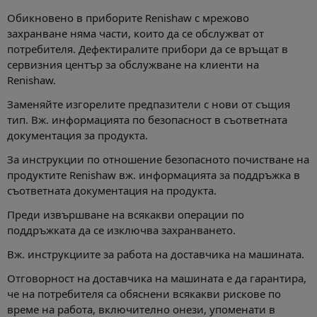
Обикновено в приборите Renishaw с мрежово
захранване няма части, които да се обслужват от
потребителя. Дефектиралите прибори да се връщат в
сервизния център за обслужване на клиенти на
Renishaw.
Заменяйте изгорелите предпазители с нови от същия
тип. Вж. информацията по безопасност в съответната
документация за продукта.
За инструкции по отношение безопасното почистване на
продуктите Renishaw вж. информацията за поддръжка в
съответната документация на продукта.
Преди извършване на всякакви операции по
поддръжката да се изключва захранването.
Вж. инструкциите за работа на доставчика на машината.
Отговорност на доставчика на машината е да гарантира,
че на потребителя са обяснени всякакви рискове по
време на работа, включително онези, упоменати в