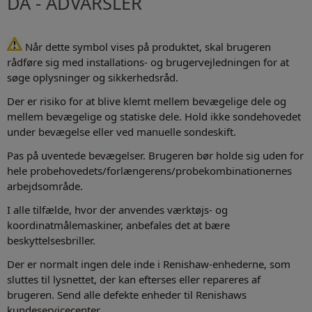
DA - ADVARSLER
Når dette symbol vises på produktet, skal brugeren
rådføre sig med installations- og brugervejledningen for at
søge oplysninger og sikkerhedsråd.
Der er risiko for at blive klemt mellem bevægelige dele og
mellem bevægelige og statiske dele. Hold ikke sondehovedet
under bevægelse eller ved manuelle sondeskift.
Pas på uventede bevægelser. Brugeren bør holde sig uden for
hele probehovedets/forlængerens/probekombinationernes
arbejdsområde.
I alle tilfælde, hvor der anvendes værktøjs- og
koordinatmålemaskiner, anbefales det at bære
beskyttelsesbriller.
Der er normalt ingen dele inde i Renishaw-enhederne, som
sluttes til lysnettet, der kan efterses eller repareres af
brugeren. Send alle defekte enheder til Renishaws
kundeservicecenter.