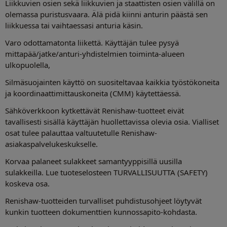
Liikkuvien osien sekä liikkuvien ja staattisten osien välillä on
olemassa puristusvaara. Älä pidä kiinni anturin päästä sen
liikkuessa tai vaihtaessasi anturia käsin.
Varo odottamatonta liikettä. Käyttäjän tulee pysyä
mittapää/jatke/anturi-yhdistelmien toiminta-alueen
ulkopuolella,
Silmäsuojainten käyttö on suositeltavaa kaikkia työstökoneita
ja koordinaattimittauskoneita (CMM) käytettäessä.
Sähköverkkoon kytkettävät Renishaw-tuotteet eivät
tavallisesti sisällä käyttäjän huollettavissa olevia osia. Vialliset
osat tulee palauttaa valtuutetulle Renishaw-
asiakaspalvelukeskukselle.
Korvaa palaneet sulakkeet samantyyppisillä uusilla
sulakkeilla. Lue tuoteselosteen TURVALLISUUTTA (SAFETY)
koskeva osa.
Renishaw-tuotteiden turvalliset puhdistusohjeet löytyvät
kunkin tuotteen dokumenttien kunnossapito-kohdasta.