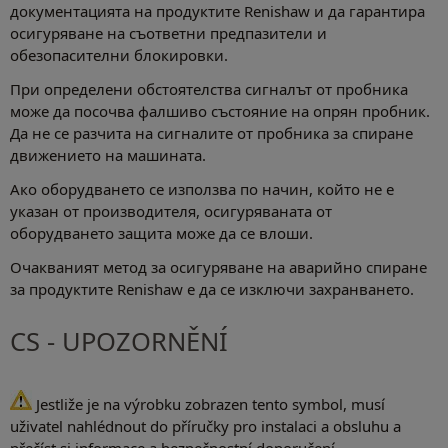
документацията на продуктите Renishaw и да гарантира
осигуряване на съответни предпазители и
обезопасителни блокировки.
При определени обстоятелства сигналът от пробника
може да посочва фалшиво състояние на опрян пробник.
Да не се разчита на сигналите от пробника за спиране
движението на машината.
Ако оборудването се използва по начин, който не е
указан от производителя, осигуряваната от
оборудването защита може да се влоши.
Очакваният метод за осигуряване на аварийно спиране
за продуктите Renishaw е да се изключи захранването.
CS - UPOZORNĚNÍ
Jestliže je na výrobku zobrazen tento symbol, musí
uživatel nahlédnout do příručky pro instalaci a obsluhu a
přečíst si informace a bezpečnostní doporučení.