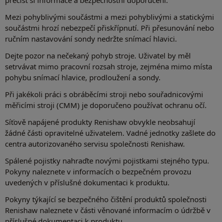
Mezi pohyblivými součástmi a mezi pohyblivými a statickými
součástmi hrozí nebezpečí přiskřípnutí. Při přesunování nebo
ručním nastavování sondy nedržte snímací hlavici.
Dejte pozor na nečekaný pohyb stroje. Uživatel by měl
setrvávat mimo pracovní rozsah stroje, zejména mimo místa
pohybu snímací hlavice, prodloužení a sondy.
Při jakékoli práci s obráběcími stroji nebo souřadnicovými
měřicími stroji (CMM) je doporučeno používat ochranu očí.
Síťově napájené produkty Renishaw obvykle neobsahují
žádné části opravitelné uživatelem. Vadné jednotky zašlete do
centra autorizovaného servisu společnosti Renishaw.
Spálené pojistky nahraďte novými pojistkami stejného typu.
Pokyny naleznete v informacích o bezpečném provozu
uvedených v příslušné dokumentaci k produktu.
Pokyny týkající se bezpečného čištění produktů společnosti
Renishaw naleznete v části věnované informacím o údržbě v
příslušné dokumentaci k produktu.