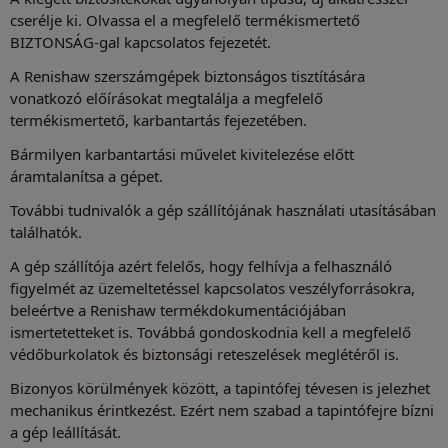
cserélje ki. Olvassa el a megfelelő termékismertető
BIZTONSÁG-gal kapcsolatos fejezetét.
A Renishaw szerszámgépek biztonságos tisztítására
vonatkozó előírásokat megtalálja a megfelelő
termékismertető, karbantartás fejezetében.
Bármilyen karbantartási művelet kivitelezése előtt
áramtalanítsa a gépet.
További tudnivalók a gép szállítójának használati utasításában
találhatók.
A gép szállítója azért felelős, hogy felhívja a felhasználó
figyelmét az üzemeltetéssel kapcsolatos veszélyforrásokra,
beleértve a Renishaw termékdokumentációjában
ismertetetteket is. Továbbá gondoskodnia kell a megfelelő
védőburkolatok és biztonsági reteszelések meglétéről is.
Bizonyos körülmények között, a tapintófej tévesen is jelezhet
mechanikus érintkezést. Ezért nem szabad a tapintófejre bízni
a gép leállítását.