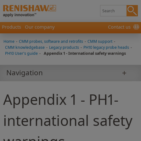
Products
Our company
Contact us
Home
-
CMM probes, software and retrofits
-
CMM support
-
CMM knowledgebase
-
Legacy products
-
PH10 legacy probe heads
-
PH10 User's guide
-
Appendix 1 - International safety warnings
Navigation
Appendix 1 - PH1-
international safety