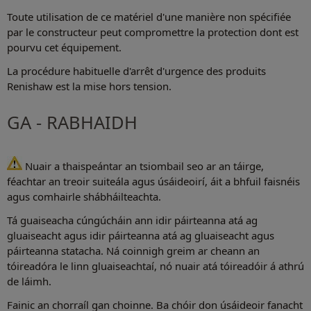
Toute utilisation de ce matériel d'une manière non spécifiée
par le constructeur peut compromettre la protection dont est
pourvu cet équipement.
La procédure habituelle d'arrêt d'urgence des produits
Renishaw est la mise hors tension.
GA - RABHAIDH
Nuair a thaispeántar an tsiombail seo ar an táirge,
féachtar an treoir suiteála agus úsáideoirí, áit a bhfuil faisnéis
agus comhairle shábháilteachta.
Tá guaiseacha cúngúcháin ann idir páirteanna atá ag
gluaiseacht agus idir páirteanna atá ag gluaiseacht agus
páirteanna statacha. Ná coinnigh greim ar cheann an
tóireadóra le linn gluaiseachtaí, nó nuair atá tóireadóir á athrú
de láimh.
Fainic an chorraíl gan choinne. Ba chóir don úsáideoir fanacht