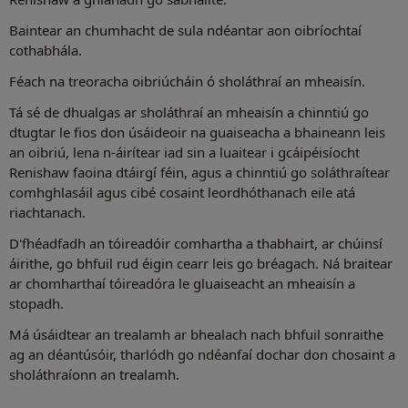
Baintear an chumhacht de sula ndéantar aon oibríochtaí
cothabhála.
Féach na treoracha oibriúcháin ó sholáthraí an mheaisín.
Tá sé de dhualgas ar sholáthraí an mheaisín a chinntiú go
dtugtar le fios don úsáideoir na guaiseacha a bhaineann leis
an oibriú, lena n-áirítear iad sin a luaitear i gcáipéisíocht
Renishaw faoina dtáirgí féin, agus a chinntiú go soláthraítear
comhghlasáil agus cibé cosaint leordhóthanach eile atá
riachtanach.
D'fhéadfadh an tóireadóir comhartha a thabhairt, ar chúinsí
áirithe, go bhfuil rud éigin cearr leis go bréagach. Ná braitear
ar chomharthaí tóireadóra le gluaiseacht an mheaisín a
stopadh.
Má úsáidtear an trealamh ar bhealach nach bhfuil sonraithe
ag an déantúsóir, tharlódh go ndéanfaí dochar don chosaint a
sholáthraíonn an trealamh.