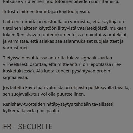
Katkaise virta ennen huoltotoimenpiteiden suorittamista.
Tutustu laitteen toimittajan käyttöohjeisiin.
Laitteen toimittajan vastuulla on varmistaa, että käyttäjä on
tietoinen laitteen käyttöön liittyvistä vaaratekijöistä, mukaan
lukien Renishaw'n tuotedokumenteissa mainitut vaaratekijät,
ja varmistaa, että asiakas saa asianmukaiset suojalaitteet ja
varmistimet.
Tietyissä olosuhteissa anturilta tuleva signaali saattaa
virheellisesti osoittaa, että mitta-anturi on lepotilassa (=ei-
kosketuksessa). Älä luota koneen pysähtyvän probin
signaaleista.
Jos laitetta käytetään valmistajan ohjeista poikkeavalla tavalla,
sen suojavaikutus voi olla puutteellinen.
Renishaw-tuotteiden hätäpysäytys tehdään tavallisesti
kytkemällä virta pois päältä.
FR - SECURITE