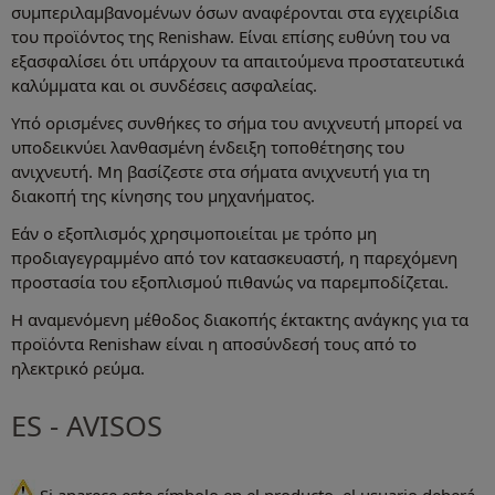
συμπεριλαμβανομένων όσων αναφέρονται στα εγχειρίδια
του προϊόντος της Renishaw. Είναι επίσης ευθύνη του να
εξασφαλίσει ότι υπάρχουν τα απαιτούμενα προστατευτικά
καλύμματα και οι συνδέσεις ασφαλείας.
Υπό ορισμένες συνθήκες το σήμα του ανιχνευτή μπορεί να
υποδεικνύει λανθασμένη ένδειξη τοποθέτησης του
ανιχνευτή. Μη βασίζεστε στα σήματα ανιχνευτή για τη
διακοπή της κίνησης του μηχανήματος.
Εάν ο εξοπλισμός χρησιμοποιείται με τρόπο μη
προδιαγεγραμμένο από τον κατασκευαστή, η παρεχόμενη
προστασία του εξοπλισμού πιθανώς να παρεμποδίζεται.
Η αναμενόμενη μέθοδος διακοπής έκτακτης ανάγκης για τα
προϊόντα Renishaw είναι η αποσύνδεσή τους από το
ηλεκτρικό ρεύμα.
ES - AVISOS
Si aparece este símbolo en el producto, el usuario deberá