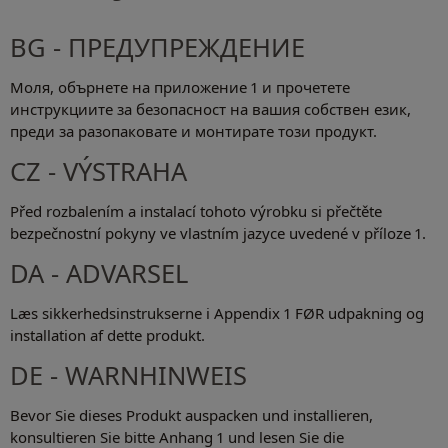
BG - ПРЕДУПРЕЖДЕНИЕ
Моля, обърнете на приложение 1 и прочетете
инструкциите за безопасност на вашия собствен език,
преди за разопаковате и монтирате този продукт.
CZ - VÝSTRAHA
Před rozbalením a instalací tohoto výrobku si přečtěte
bezpečnostní pokyny ve vlastním jazyce uvedené v příloze 1.
DA - ADVARSEL
Læs sikkerhedsinstrukserne i Appendix 1 FØR udpakning og
installation af dette produkt.
DE - WARNHINWEIS
Bevor Sie dieses Produkt auspacken und installieren,
konsultieren Sie bitte Anhang 1 und lesen Sie die