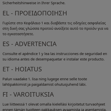
Sicherheitshinweise in Ihrer Sprache.
EL - ΠΡΟΕΙΔΟΠΟΙΗΣΗ
Γυρίστε στο Κεφάλαιο 1 και διαβάστε τις οδηγίες ασφαλείας
στη δική σας γλώσσα προτού ανοίξετε αυτό το προϊόν για να
το εγκαταστήσετε.
ES - ADVERTENCIA
Consulte el apéndice 1 y lea las instrucciones de seguridad en
su idioma antes de desempaquetar e instalar este producto.
ET - HOIATUS
Palun vaadake 1. lisa ning lugege enne selle toote
lahtipakkimist ja paigaldamist ohutusjuhend läbi.
FI - VAROITUKSIA
Lue liitteessä 1 olevat omalla kielelläsi kirjoitetut turvaohjeet
ennen tämän tuotteen pakkauksen avaamista ja asentamista.