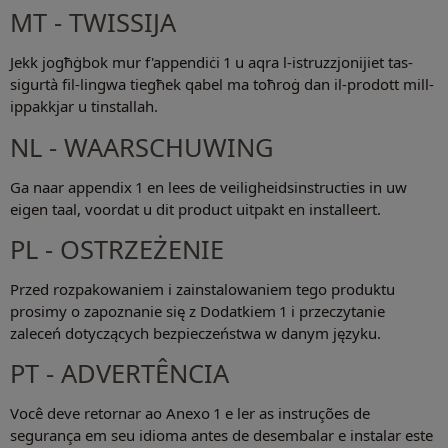
MT - TWISSIJA
Jekk jogħġbok mur f'appendiċi 1 u aqra l-istruzzjonijiet tas-
sigurtà fil-lingwa tiegħek qabel ma toħroġ dan il-prodott mill-
ippakkjar u tinstallah.
NL - WAARSCHUWING
Ga naar appendix 1 en lees de veiligheidsinstructies in uw
eigen taal, voordat u dit product uitpakt en installeert.
PL - OSTRZEŻENIE
Przed rozpakowaniem i zainstalowaniem tego produktu
prosimy o zapoznanie się z Dodatkiem 1 i przeczytanie
zaleceń dotyczących bezpieczeństwa w danym języku.
PT - ADVERTÊNCIA
Você deve retornar ao Anexo 1 e ler as instruções de
segurança em seu idioma antes de desembalar e instalar este