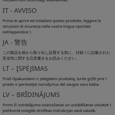
IT - AVVISO
Prima di aprire ed installare questo prodotto, leggere le
istruzioni di sicurezza nella vostra lingua riportate
nell'Appendice 1.
JA - 警告
この製品を箱から取り出し設置する前に、付録 1 に記載された
安全性に関する注意書きをお読みください。
LT – ĮSPĖJIMAS
Prieš išpakuodami ir įdiegdami produktą, turite grįžti prie 1
priedo ir perskaityti nurodymus dėl saugos savo kalba.
LV – BRĪDINĀJUMS
Pirms šī izstrādājuma izsaiņošanas un uzstādīšanas izskatiet 1.
pielikumā sniegtās drošības instrukcijas savā valodā.