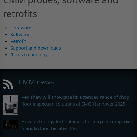
retrofits
Hardware
Software
Retrofit
Support and downloads
5-axis technology
CMM news
Renishaw will showcase its extended range of shop
floor inspection solutions at EMO Hannover 2025
How metrology technology is helping car companies
manufacture the latest EVs