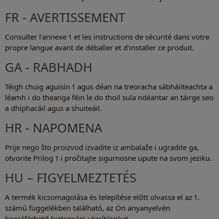
FR - AVERTISSEMENT
Consulter l'annexe 1 et les instructions de sécurité dans votre
propre langue avant de déballer et d'installer ce produit.
GA - RABHADH
Téigh chuig aguisín 1 agus déan na treoracha sábháilteachta a
léamh i do theanga féin le do thoil sula ndéantar an táirge seo
a dhíphacáil agus a shuiteáil.
HR - NAPOMENA
Prije nego što proizvod izvadite iz ambalaže i ugradite ga,
otvorite Prilog 1 i pročitajte sigurnosne upute na svom jeziku.
HU – FIGYELMEZTETÉS
A termék kicsomagolása és telepítése előtt olvassa el az 1.
számú függelékben található, az Ön anyanyelvén
hozzáférhető biztonsági utasításokat.