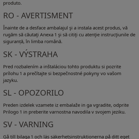
produto.
RO - AVERTISMENT
Înainte de a desface ambalajul şi a instala acest produs, vă
rugăm să căutaţi Anexa 1 şi să citiţi cu atenţie instrucţiunile de
siguranță, în limba română.
SK - VÝSTRAHA
Pred rozbalením a inštaláciou tohto produktu si pozrite
prílohu 1 a prečítajte si bezpečnostné pokyny vo vašom
jazyku.
SL - OPOZORILO
Preden izdelek vzamete iz embalaže in ga vgradite, odprite
Prilogo 1 in preberite varnostna navodila v svojem jeziku.
SV - VARNING
Gå till bilaga 1 och läs säkerhetsinstruktionerna på ditt eget