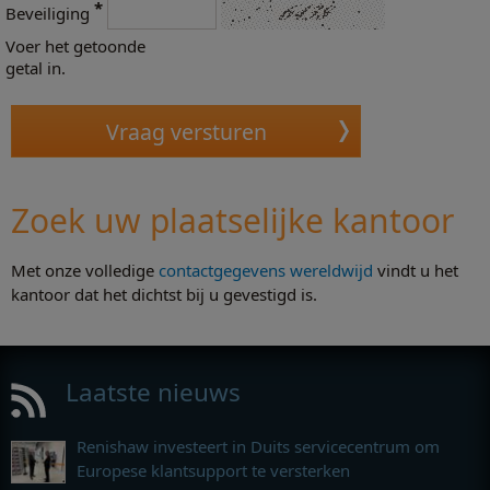
*
Beveiliging
Voer het getoonde
getal in.
Zoek uw plaatselijke kantoor
Met onze volledige
contactgegevens wereldwijd
vindt u het
kantoor dat het dichtst bij u gevestigd is.
Laatste nieuws
Renishaw investeert in Duits servicecentrum om
Europese klantsupport te versterken