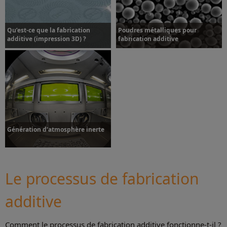
Qu’est-ce que la fabrication
Poudres métalliques pour
additive (impression 3D) ?
fabrication additive
Plus d’informations
Plus d’informations
Génération d'atmosphère inerte
Le processus de fabrication
additive
Plus d’informations
Comment le processus de fabrication additive fonctionne-t-il ?