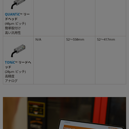
QUANTiC
™ リー
ドヘッド
(40µm ピッチ)
簡単取付け
高い汎用性
N/A
52～550mm
52～417mm
TONiC
™ リードヘ
ッド
(20µm ピッチ)
高精度
アナログ