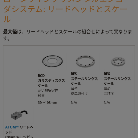
ダシステム: リードヘッドとスケー
ル
最大径
は、リードヘッドとスケールの組合せによって異なりま
す。
RES
REX
RCD
スチールリングス
スチールリングス
ガラスディスクス
ケール
ケール
ケール
薄型
厚め
高い熱安定性
簡単取付け
高精度
軽量
30～108mm
N/A
N/A
ATOM™
リードヘ
ッド
(20µm/40µm ピッ