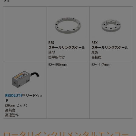
RES
REX
スチールリングスケール
スチールリングスケール
薄型
厚め
簡単取付け
高精度
52～550mm
52～417mm
RESOLUTE
™
リードヘッ
ド
(30µm ピッチ)
高精度
高速動作
ロータリインクリメンタルエンコー