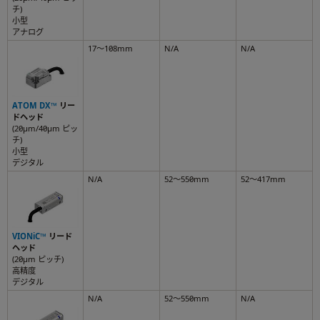
チ)
小型
アナログ
17～108mm
N/A
N/A
ATOM DX™
リー
ドヘッド
(20µm/40µm ピッ
チ)
小型
デジタル
N/A
52～550mm
52～417mm
VIONiC™
リード
ヘッド
(20µm ピッチ)
高精度
デジタル
N/A
52～550mm
N/A