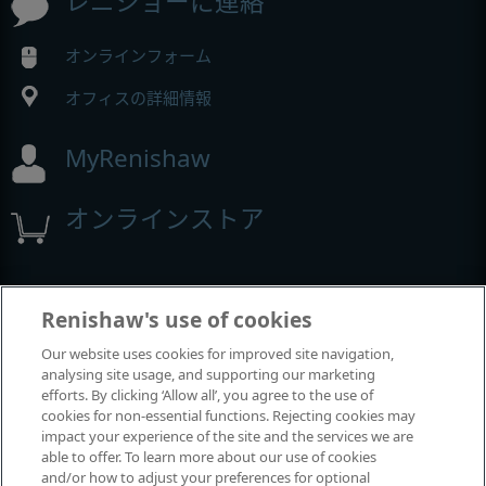
レニショーに連絡
オンラインフォーム
オフィスの詳細情報
MyRenishaw
オンラインストア
展示会とコンファレンス
Renishaw's use of cookies
Our website uses cookies for improved site navigation,
レニショーの出展イベント
analysing site usage, and supporting our marketing
efforts. By clicking ‘Allow all’, you agree to the use of
cookies for non-essential functions. Rejecting cookies may
impact your experience of the site and the services we are
able to offer. To learn more about our use of cookies
and/or how to adjust your preferences for optional