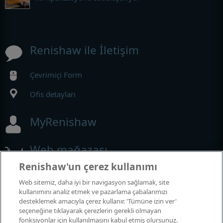
Renishaw ile İletişim
Çevrimiçi Form
Ofis detayları
MyRenishaw
Web mağazası
Renishaw'un çerez kullanımı
Web sitemiz, daha iyi bir navigasyon sağlamak, site
Fuarlar ve Konferanslar
kullanımını analiz etmek ve pazarlama çabalarımızı
desteklemek amacıyla çerez kullanır. 'Tümüne izin ver'
seçeneğine tıklayarak çerezlerin gerekli olmayan
Katıldığımız etkinlikler
fonksiyonlar için kullanılmasını kabul etmiş olursunuz.