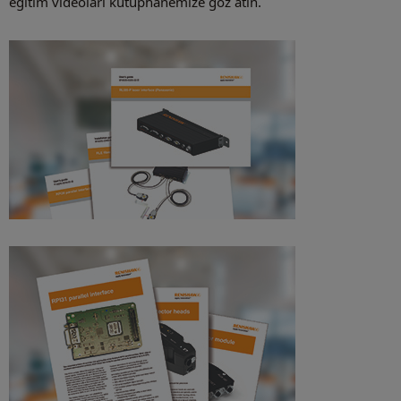
eğitim videoları kütüphanemize göz atın.