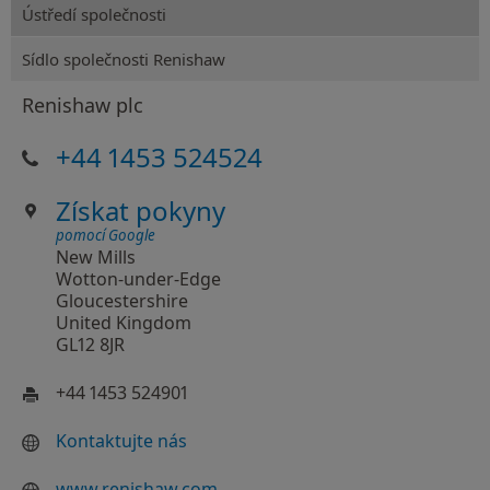
Ústředí společnosti
Sídlo společnosti Renishaw
Renishaw plc
+44 1453 524524
Získat pokyny
pomocí Google
New Mills
Wotton-under-Edge
Gloucestershire
United Kingdom
GL12 8JR
+44 1453 524901
Kontaktujte nás
www.renishaw.com