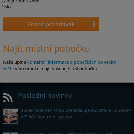
Zadejte zobrazené
číslo
Najít místní pobočku
Naše úplné
kontaktní informace o pobočkách po celém
světe
vám umožní najít vaši nejbližší pobočku.
Poslední novinky
Společnost Renishaw představuje inovativní Equator–
X™ 500 kontrolní systém.