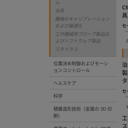
ム
C
治具
具
機械のキャリブレーション
および最適化
セ
*
工作機械用プローブ製品お
よびソフトウェア製品
スタイラス
位置決め制御およびモーシ
治
ョンコントロール
製
タ
ヘルスケア
セ
科学
*
積層造形技術（金属の 3D 印
刷）
工
ス