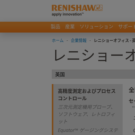
製品
産業
ソリューション
サポー
ホーム
-
企業情報
-
レニショーオフィス - 
レニショーオ
全
高精度測定およびプロセス
コントロール
セ
三次元測定機用プローブ、
*
ソフトウェア、レトロフィ
ット
Equator™ ゲージングシステ