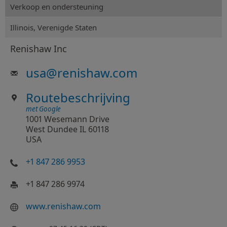
Verkoop en ondersteuning
Illinois, Verenigde Staten
Renishaw Inc
usa
@
renishaw.com
Routebeschrijving
met Google
1001 Wesemann Drive
West Dundee IL 60118
USA
+1 847 286 9953
+1 847 286 9974
www.renishaw.com