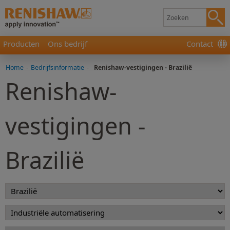
Producten
Ons bedrijf
Contact
Home
-
Bedrijfsinformatie
-
Renishaw-vestigingen - Brazilië
Renishaw-
vestigingen -
Brazilië