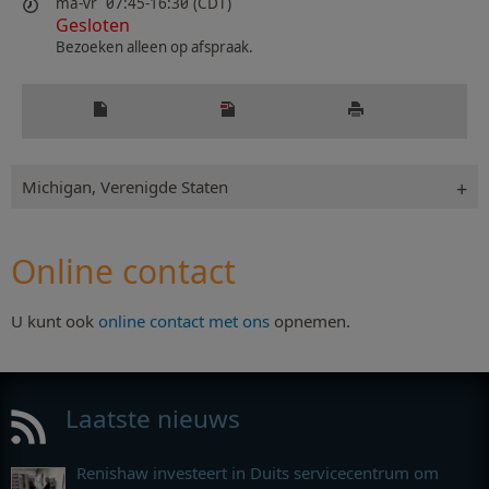
ma-vr
07:45-16:30 (CDT)
Gesloten
Bezoeken alleen op afspraak.
Michigan, Verenigde Staten
Online contact
U kunt ook
online contact met ons
opnemen.
Laatste nieuws
Renishaw investeert in Duits servicecentrum om