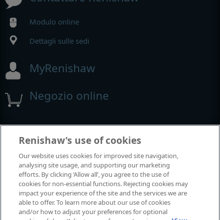
Modulo online
Dettagli sulle sedi
MyRenishaw
Negozio online
Fiere e conferenze
Renishaw's use of cookies
Our website uses cookies for improved site navigation,
Renishaw partecipa a questi eventi
analysing site usage, and supporting our marketing
efforts. By clicking ‘Allow all’, you agree to the use of
cookies for non-essential functions. Rejecting cookies may
impact your experience of the site and the services we are
able to offer. To learn more about our use of cookies
and/or how to adjust your preferences for optional