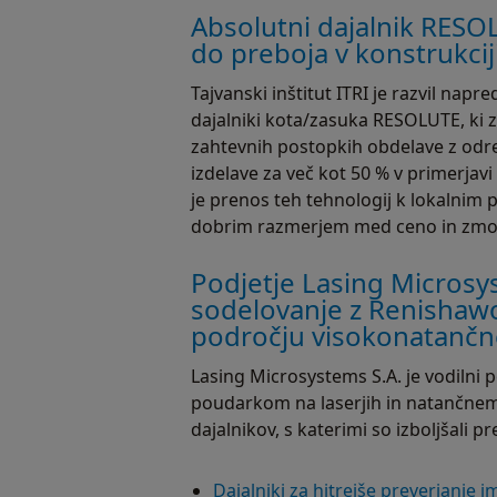
Absolutni dajalnik RESO
do preboja v konstrukciji
Tajvanski inštitut ITRI je razvil nap
dajalniki kota/zasuka RESOLUTE, ki zn
zahtevnih postopkih obdelave z odr
izdelave za več kot 50 % v primerjav
je prenos teh tehnologij k lokalnim p
dobrim razmerjem med ceno in zmogl
Podjetje Lasing Microsys
sodelovanje z Renishaw
področju visokonatančne
Lasing Microsystems S.A. je vodilni 
poudarkom na laserjih in natančnem 
dajalnikov, s katerimi so izboljšali p
Dajalniki za hitrejše preverjanje 