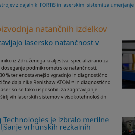
strojev z dajalniki FORTiS in laserskimi sistemi za umerjanj
oizvodnja natančnih izdelkov
avljajo lasersko natančnost v
hniko iz Združenega kraljestva, specializirano za
a doseganje podmikrometrske natančnosti,
 30 % ter enostavnejšo vgradnjo in diagnostično
tične dajalnike Renishaw ATOM™ in diagnostično
aser so se tako usposobili za zagotavljanje
širljivih laserskih sistemov v visokotehnoloških
g Technologies je izbralo merilne
ljšanje vrhunskih rezkalnih