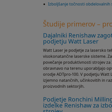
Izboljšanje točnosti obdelovalnih 
Študije primerov – pr
Dajalniki Renishaw zagot
podjetju Watt Laser
Watt Laser je podjetje za lasersko te
visokonatančne laserske sisteme. Z
povečanje produktivnosti strojev za
obravnavo na terenu uporabljajo op
orodje ADTpro-100. V podjetju Watt L
izjemno natančnih, učinkovitih in raz
proizvodnih sektorjih.
Podjetje Ronchini Millin
izdelke Renishaw za izbo
strojev