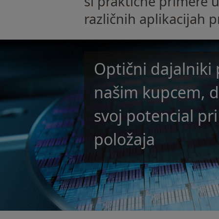
si praktične primere
različnih aplikacijah p
Optični dajalnik
našim kupcem, da
svoj potencial pr
položaja