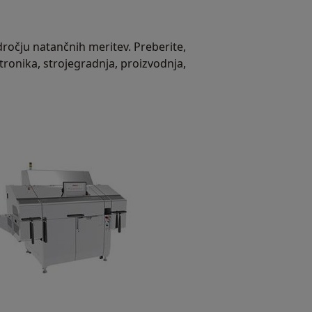
ročju natančnih meritev. Preberite,
ronika, strojegradnja, proizvodnja,