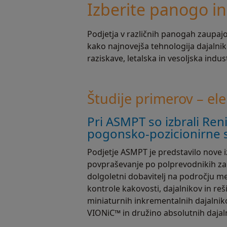
Izberite panogo in
Podjetja v različnih panogah zaupaj
kako najnovejša tehnologija dajalni
raziskave, letalska in vesoljska indus
Študije primerov – el
Pri ASMPT so izbrali Re
pogonsko-pozicionirne 
Podjetje ASMPT je predstavilo nove i
povpraševanje po polprevodnikih zar
dolgoletni dobavitelj na področju m
kontrole kakovosti, dajalnikov in reš
miniaturnih inkrementalnih dajalni
VIONiC™ in družino absolutnih daja