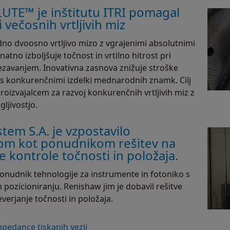
LUTE™ je inštitutu ITRI pomagal
 večosnih vrtljivih miz
redno dvoosno vrtljivo mizo z vgrajenimi absolutnimi
atno izboljšuje točnost in vrtilno hitrost pri
ezavanjem. Inovativna zasnova znižuje stroške
i s konkurenčnimi izdelki mednarodnih znamk. Cilj
roizvajalcem za razvoj konkurenčnih vrtljivih miz z
jivostjo.
tem S.A. je vzpostavilo
om kot ponudnikom rešitev na
 kontrole točnosti in položaja.
ponudnik tehnologije za instrumente in fotoniko s
pozicioniranju. Renishaw jim je dobavil rešitve
reverjanje točnosti in položaja.
impedance tiskanih vezij