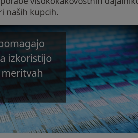
 uporabe visokokakovostnih dajalnik
ri naših kupcih.
i pomagajo
 izkoristijo
i meritvah