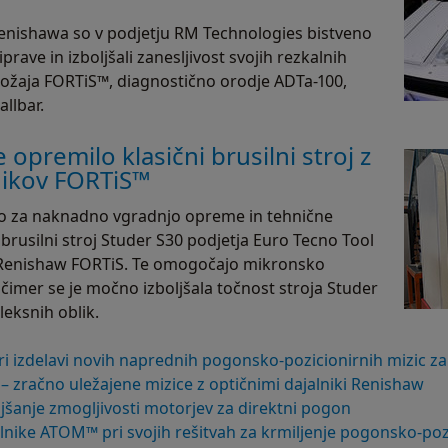
 Renishawa so v podjetju RM Technologies bistveno
iprave in izboljšali zanesljivost svojih rezkalnih
položaja FORTiS™, diagnostično orodje ADTa-100,
allbar.
 opremilo klasični brusilni stroj z
lnikov FORTiS™
rano za naknadno vgradnjo opreme in tehnične
 brusilni stroj Studer S30 podjetja Euro Tecno Tool
ov Renishaw FORTiS. Te omogočajo mikronsko
čimer se je močno izboljšala točnost stroja Studer
eksnih oblik.
izdelavi novih naprednih pogonsko-pozicionirnih mizic za
 zračno uležajene mizice z optičnimi dajalniki Renishaw
ljšanje zmogljivosti motorjev za direktni pogon
lnike ATOM™ pri svojih rešitvah za krmiljenje pogonsko-poz