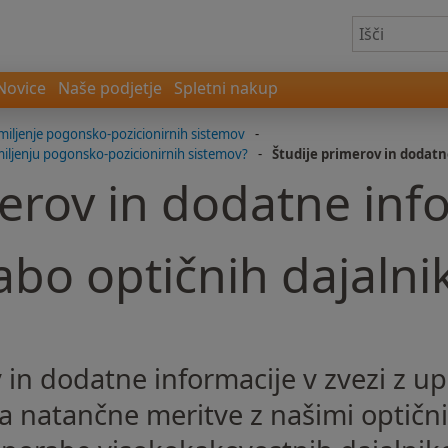
Novice
Naše podjetje
Spletni nakup
krmiljenje pogonsko-pozicionirnih sistemov
-
miljenju pogonsko-pozicionirnih sistemov?
-
Študije primerov in dodatn
erov in dodatne inf
abo optičnih dajalni
 in dodatne informacije v zvezi z 
za natančne meritve z našimi optični