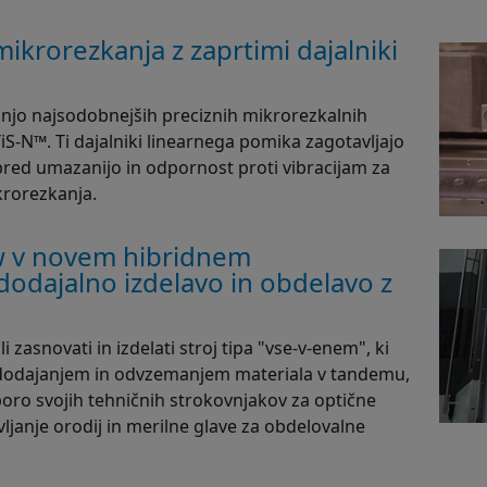
mikrorezkanja z zaprtimi dajalniki
njo najsodobnejših preciznih mikrorezkalnih
iS-N™. Ti dajalniki linearnega pomika zagotavljajo
pred umazanijo in odpornost proti vibracijam za
krorezkanja.
aw v novem hibridnem
dodajalno izdelavo in obdelavo z
 zasnovati in izdelati stroj tipa "vse-v-enem", ki
z dodajanjem in odvzemanjem materiala v tandemu,
poro svojih tehničnih strokovnjakov za optične
vljanje orodij in merilne glave za obdelovalne