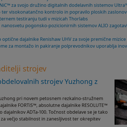
TONiC™ za svojo družino digitalnih dodelavnih sistemov Ultra
ter visokonatančno kontrolo in popravilo ploskih zaslonov
ernem testiranju tudi v mizicah Thorlabs
 nanosvetu pogonsko-pozicionirnih sistemov ALIO zagotavlj
lo optične dajalnike Renishaw UHV za svoje premične mizice
reme za montažo in pakiranje polprevodnikov uporablja inov
itelji strojev
obdelovalnih strojev Yuzhong z
 Yuzhong pri novem petosnem rezkalno-stružnem
 dajalnike FORTiS™, absolutne dajalnike RESOLUTE™
o dajalnikov ADTa-100. Točnost obdelave se je tako
za večjo stabilnost in zanesljivost ter okrepitev