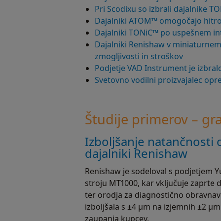
Pri Scodixu so izbrali dajalnike 
Dajalniki ATOM™ omogočajo hitro 
Dajalniki TONiC™ po uspešnem int
Dajalniki Renishaw v miniaturnem
zmogljivosti in stroškov
Podjetje VAD Instrument je izbra
Svetovno vodilni proizvajalec op
Študije primerov – grad
Izboljšanje natančnosti 
dajalniki Renishaw
Renishaw je sodeloval s podjetjem
stroju MT1000, kar vključuje zaprte
ter orodja za diagnostično obravnav
izboljšala s ±4 µm na izjemnih ±2 µm 
zaupanja kupcev.