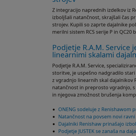
Z integracijo naprednih izdelkov iz
izboljšali natančnost, skrajšali čas pr
strojev. Kupili so zaprte dajalnike 
merilni sistem RCS serije P in QC20 b
Podjetje R.A.M. Service je
linearnimi skalami daja
Podjetje R.A.M. Service, specializi
storitve, je uspešno nadgradilo stari
z vgradnjo linearnih skal dajalnik
natančnost in preprosto vgradnjo, s 
in njegova zmožnost brušenja kompl
ONENG sodeluje z Renishawom pri 
Natančnost na povsem novi ravni –
Dajalniki Renishaw prinašajo izbo
Podjetje JUSTEK se zanaša na daja