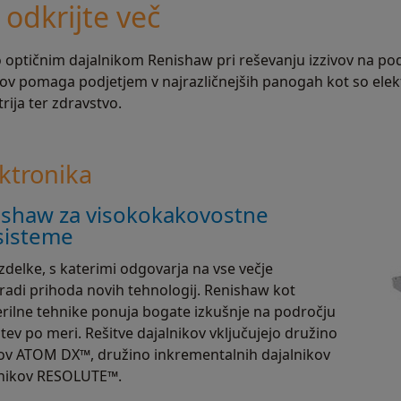
 odkrijte več
o optičnim dajalnikom Renishaw pri reševanju izzivov na pod
kov pomaga podjetjem v najrazličnejših panogah kot so elekt
trija ter zdravstvo.
ektronika
nishaw za visokokakovostne
sisteme
zdelke, s katerimi odgovarja na vse večje
adi prihoda novih tehnologij. Renishaw kot
erilne tehnike ponuja bogate izkušnje na področju
itev po meri. Rešitve dajalnikov vključujejo družino
kov ATOM DX™, družino inkrementalnih dajalnikov
lnikov RESOLUTE™.