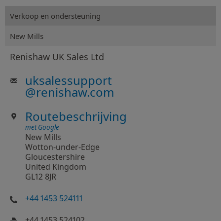
Verkoop en ondersteuning
New Mills
Renishaw UK Sales Ltd
uksalessupport
@
renishaw.com
Routebeschrijving
met Google
New Mills
Wotton-under-Edge
Gloucestershire
United Kingdom
GL12 8JR
+44 1453 524111
+44 1453 524102