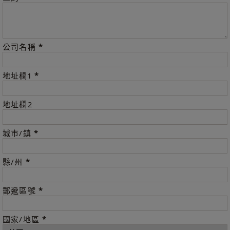
*
公司名稱
*
地址欄1
地址欄2
*
城市/鎮
*
縣/州
*
郵遞區號
*
國家/地區