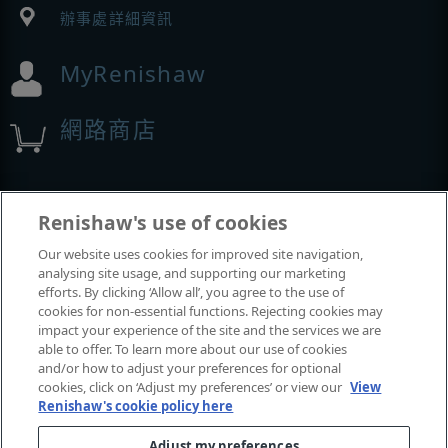
辦事處詳細資訊
MyRenishaw
網路商店
展覽與會議
Renishaw's use of cookies
Our website uses cookies for improved site navigation,
我們參加的活動
analysing site usage, and supporting our marketing
efforts. By clicking ‘Allow all’, you agree to the use of
cookies for non-essential functions. Rejecting cookies may
impact your experience of the site and the services we are
able to offer. To learn more about our use of cookies
and/or how to adjust your preferences for optional
cookies, click on ‘Adjust my preferences’ or view our
View
Renishaw's cookie policy here
Adjust my preferences