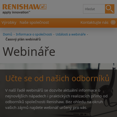
Výrobky
Naše společnost
Kontaktujte nás
Domů
-
Informace o společnosti
-
Události a webináře
-
Časový plán webinářů
Webináře
Učte se od našich odborníků
V naší řadě webinářů se dozvíte aktuální informace o
nejnovějších nápadech i praktických realizacích přímo od
odborníků společnosti Renishaw. Bez ohledu na okruh
vašich zájmů najdete webinář určený pro vás.