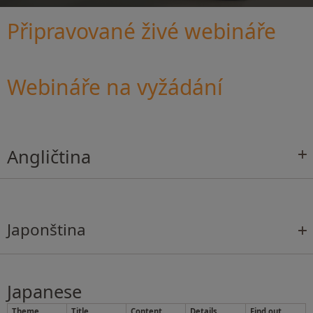
Připravované živé webináře
Webináře na vyžádání
Angličtina
Japonština
Japanese
Theme
Title
Content
Details
Find out