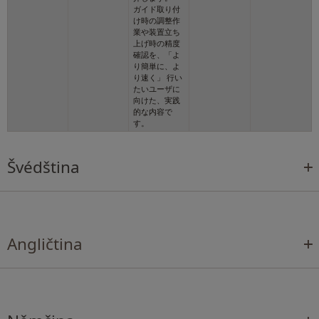
ガイド取り付
け時の調整作
業や装置立ち
上げ時の精度
確認を、「よ
り簡単に、よ
り速く」 行い
たいユーザに
向けた、実践
的な内容で
す。
Švédština
Angličtina