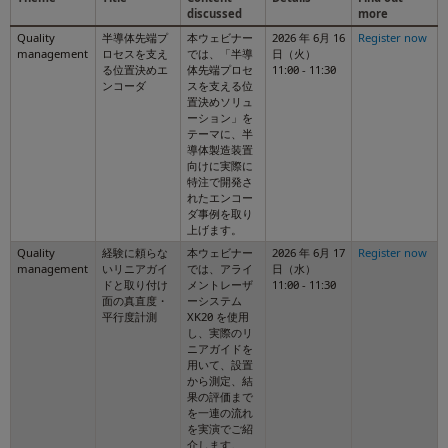
discussed
more
Quality
半導体先端プ
本ウェビナー
2026 年 6月 16
Register now
management
ロセスを支え
では、「半導
日（火）
る位置決めエ
体先端プロセ
11:00 - 11:30
ンコーダ
スを支える位
置決めソリュ
ーション」を
テーマに、半
導体製造装置
向けに実際に
特注で開発さ
れたエンコー
ダ事例を取り
上げます。
Quality
経験に頼らな
本ウェビナー
2026 年 6月 17
Register now
management
いリニアガイ
では、アライ
日（水）
ドと取り付け
メントレーザ
11:00 - 11:30
面の真直度・
ーシステム
平行度計測
XK20 を使用
し、実際のリ
ニアガイドを
用いて、設置
から測定、結
果の評価まで
を一連の流れ
を実演でご紹
介します。