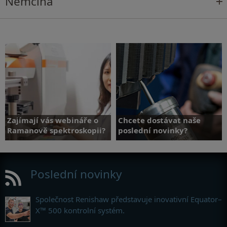
Němčina
Zajímají vás webináře o
Chcete dostávat naše
Ramanově spektroskopii?
poslední novinky?
Poslední novinky
Zaregistrujte se pro získávání
Více informací
novinek
Společnost Renishaw představuje inovativní Equator–
X™ 500 kontrolní systém.