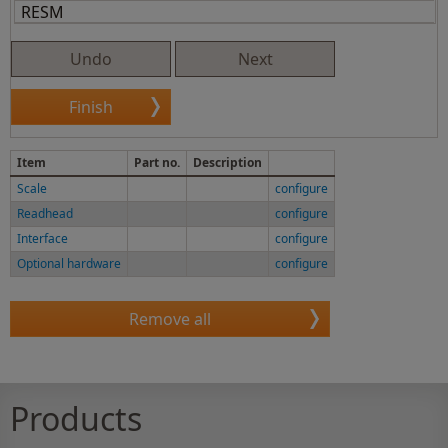
Item
Part no.
Description
Scale
configure
Readhead
configure
Interface
configure
Optional hardware
configure
Products