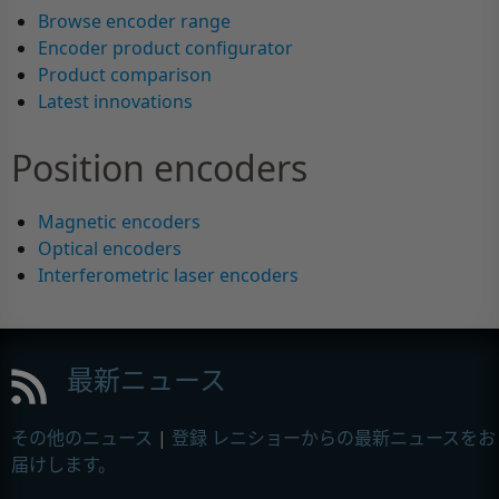
Browse encoder range
Encoder product configurator
Product comparison
Latest innovations
Position encoders
Magnetic encoders
Optical encoders
Interferometric laser encoders
最新ニュース
その他のニュース
|
登録 レニショーからの最新ニュースをお
届けします。