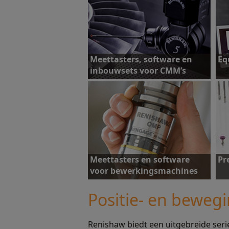
Meettasters, software en
Eq
inbouwsets voor CMM’s
Ontdek meer
O
Meettasters en software
Pr
voor bewerkingsmachines
Positie- en beweg
Renishaw biedt een uitgebreide seri
Ontdek meer
O