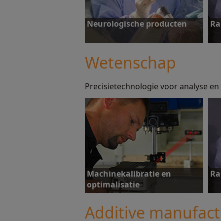
Neurologische producten
Ra
Wetenschap
Precisietechnologie voor analyse e
Ontdek meer
O
Machinekalibratie en
Ra
optimalisatie
Additive manufact