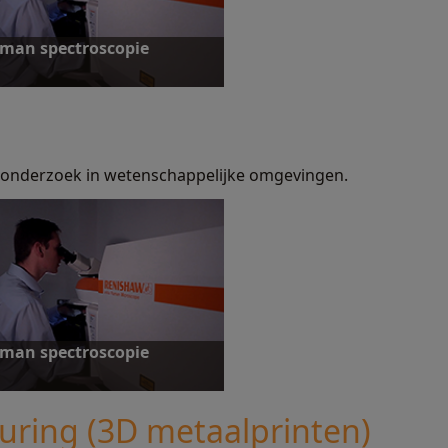
man spectroscopie
n onderzoek in wetenschappelijke omgevingen.
ntdek meer
man spectroscopie
uring (3D metaalprinten)