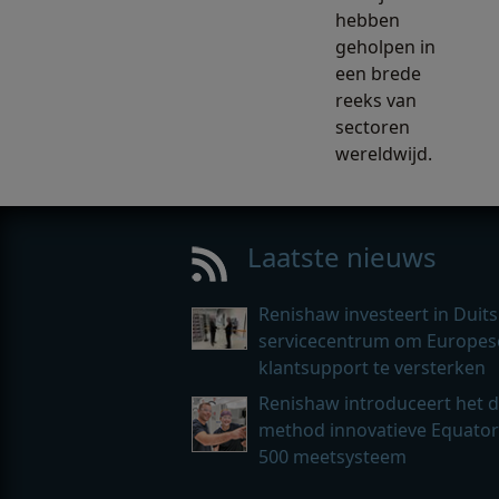
hebben
geholpen in
een brede
reeks van
sectoren
wereldwijd.
Laatste nieuws
Renishaw investeert in Duits
servicecentrum om Europes
klantsupport te versterken
Renishaw introduceert het d
method innovatieve Equato
500 meetsysteem