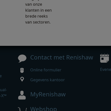
van onze
klanten in een
brede reeks
van sectoren.
Contact met Renishaw
Even
Online formulier
e
Gegevens kantoor
ual-
MyRenishaw
r-X™
Webshop