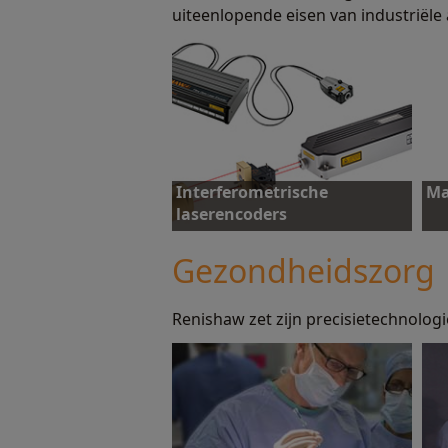
uiteenlopende eisen van industriële
Interferometrische
Ma
laserencoders
Gezondheidszorg
Renishaw zet zijn precisietechnolog
Ontdek meer
O