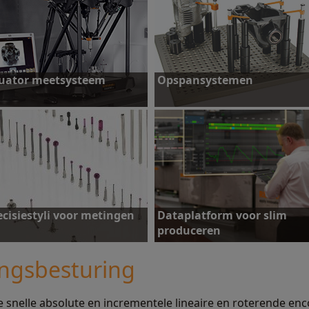
uator meetsysteem
Opspansystemen
ntdek meer
Ontdek meer
ecisiestyli voor metingen
Dataplatform voor slim
produceren
ingsbesturing
e snelle absolute en incrementele lineaire en roterende e
ntdek meer
Ontdek meer