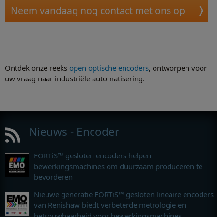
Neem vandaag nog contact met ons op
Ontdek onze reeks
open optische encoders
, ontworpen voor
uw vraag naar industriële automatisering.
Nieuws - Encoder
FORTiS™ gesloten encoders helpen
bewerkingsmachines om duurzaam produceren te
bevorderen
Nieuwe generatie FORTiS™ gesloten lineaire encoders
van Renishaw biedt verbeterde metrologie en
betrouwbaarheid voor bewerkingsmachines