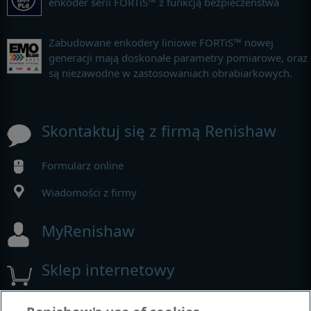
enkoder serii FORTiS™ z funkcją bezpieczeństwa
Zabudowane enkodery liniowe FORTiS™ nowej
generacji mają doskonałe parametry pomiarowe, oraz
są niezawodne w zastosowaniach obrabiarkowych.
Skontaktuj się z firmą Renishaw
Formularz online
Wiadomości z firmy
MyRenishaw
Sklep internetowy