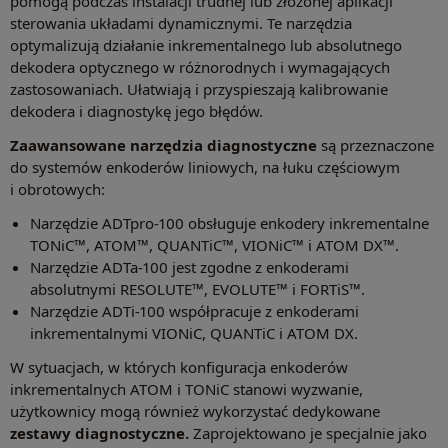
pomogą podczas instalacji trudnej lub złożonej aplikacji
sterowania układami dynamicznymi. Te narzędzia
optymalizują działanie inkrementalnego lub absolutnego
dekodera optycznego w różnorodnych i wymagających
zastosowaniach. Ułatwiają i przyspieszają kalibrowanie
dekodera i diagnostykę jego błędów.
Zaawansowane narzędzia diagnostyczne
są przeznaczone
do systemów enkoderów liniowych, na łuku częściowym
i obrotowych:
Narzędzie ADTpro-100 obsługuje enkodery inkrementalne
TONiC™, ATOM™, QUANTiC™, VIONiC™ i ATOM DX™.
Narzędzie ADTa-100 jest zgodne z enkoderami
absolutnymi RESOLUTE™, EVOLUTE™ i FORTiS™.
Narzędzie ADTi-100 współpracuje z enkoderami
inkrementalnymi VIONiC, QUANTiC i ATOM DX.
W sytuacjach, w których konfiguracja enkoderów
inkrementalnych ATOM i TONiC stanowi wyzwanie,
użytkownicy mogą również wykorzystać dedykowane
zestawy diagnostyczne.
Zaprojektowano je specjalnie jako