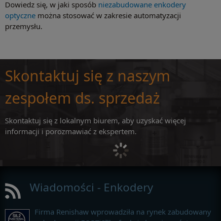
Dowiedz się, w jaki sposób
niezabudowane enkodery
optyczne
można stosować w zakresie automatyzacji
przemysłu.
Skontaktuj się z naszym
zespołem ds. sprzedaż
Skontaktuj się z lokalnym biurem, aby uzyskać więcej
informacji i porozmawiać z ekspertem.
Wiadomości - Enkodery
Firma Renishaw wprowadziła na rynek zabudowany