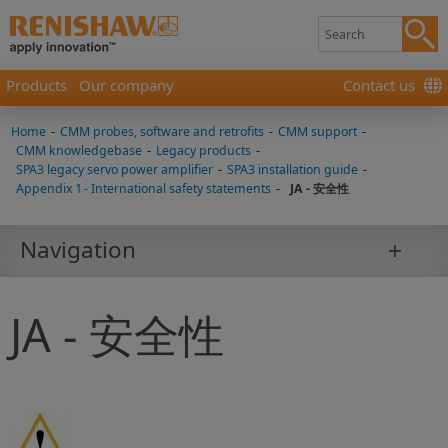
Products
Our company
Contact us
Home
-
CMM probes, software and retrofits
-
CMM support
-
CMM knowledgebase
-
Legacy products
-
SPA3 legacy servo power amplifier
-
SPA3 installation guide
-
Appendix 1 - International safety statements
-
JA - 安全性
Navigation
JA - 安全性