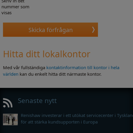
Skriv in det
nummer som
visas
Hitta ditt lokalkontor
Med vår fullständiga
kontaktinformation till kontor i hela
världen
kan du enkelt hitta ditt närmaste kontor.
Senaste nytt
Renishaw investerar i ett utökat servicecenter i Tyskla
för att stärka kundsupporten i Europa