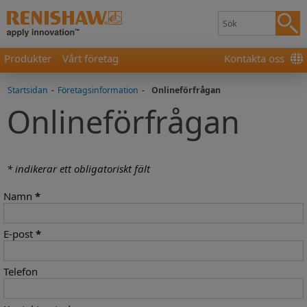
Produkter
Vårt företag
Kontakta oss
Startsidan
-
Företagsinformation
-
Onlineförfrågan
Onlineförfrågan
* indikerar ett obligatoriskt fält
Namn
*
E-post
*
Telefon