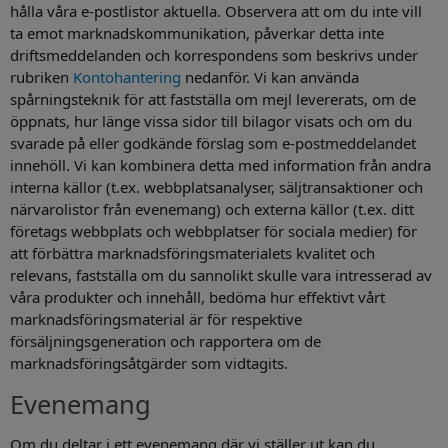
hålla våra e-postlistor aktuella. Observera att om du inte vill
ta emot marknadskommunikation, påverkar detta inte
driftsmeddelanden och korrespondens som beskrivs under
rubriken
Kontohantering
nedanför. Vi kan använda
spårningsteknik för att fastställa om mejl levererats, om de
öppnats, hur länge vissa sidor till bilagor visats och om du
svarade på eller godkände förslag som e-postmeddelandet
innehöll. Vi kan kombinera detta med information från andra
interna källor (t.ex. webbplatsanalyser, säljtransaktioner och
närvarolistor från evenemang) och externa källor (t.ex. ditt
företags webbplats och webbplatser för sociala medier) för
att förbättra marknadsföringsmaterialets kvalitet och
relevans, fastställa om du sannolikt skulle vara intresserad av
våra produkter och innehåll, bedöma hur effektivt vårt
marknadsföringsmaterial är för respektive
försäljningsgeneration och rapportera om de
marknadsföringsåtgärder som vidtagits.
Evenemang
Om du deltar i ett evenemang där vi ställer ut kan du