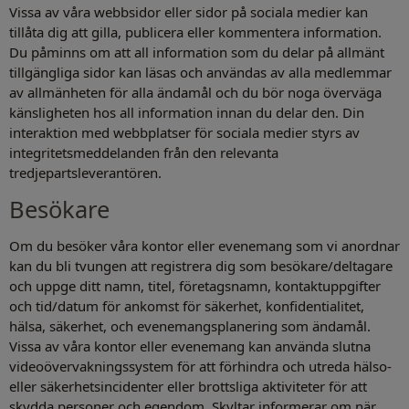
Vissa av våra webbsidor eller sidor på sociala medier kan
tillåta dig att gilla, publicera eller kommentera information.
Du påminns om att all information som du delar på allmänt
tillgängliga sidor kan läsas och användas av alla medlemmar
av allmänheten för alla ändamål och du bör noga överväga
känsligheten hos all information innan du delar den. Din
interaktion med webbplatser för sociala medier styrs av
integritetsmeddelanden från den relevanta
tredjepartsleverantören.
Besökare
Om du besöker våra kontor eller evenemang som vi anordnar
kan du bli tvungen att registrera dig som besökare/deltagare
och uppge ditt namn, titel, företagsnamn, kontaktuppgifter
och tid/datum för ankomst för säkerhet, konfidentialitet,
hälsa, säkerhet, och evenemangsplanering som ändamål.
Vissa av våra kontor eller evenemang kan använda slutna
videoövervakningssystem för att förhindra och utreda hälso-
eller säkerhetsincidenter eller brottsliga aktiviteter för att
skydda personer och egendom. Skyltar informerar om när