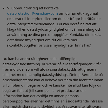
Vi uppmuntrar dig att kontakta
dataprotection@renishaw.com
om du har ett klagomål
relaterat till integritet eller om du har frågor beträffande
detta integritetsmeddelande . Du kan också ha rätt att
klaga till en dataskyddsmyndighet om vår insamling och
användning av dina personuppgifter. Kontakta din lokala
dataskyddsmyndighet om du vill veta mer.
(Kontaktuppgifter för vissa myndigheter finns här.)
Du kan ha andra rättigheter enligt tillämplig
dataskyddslagstiftning. Vi svarar på alla förfrågningar vi får
från individer som vill utöva sina dataskyddsrättigheter i
enlighet med tillämplig dataskyddslagstiftning. Beroende på
omständigheterna kan vi behöva verifiera din identitet innan
vi fullföljer din begäran och vi kanske inte alltid kan följa din
begäran fullt ut (till exempel när vi producerar din
information kan det avslöja en annan persons
personuppgifter eller när det finns en åsidosättande intresse
eller motstridig rättslig skyldighet). Vi strävar efter att svara