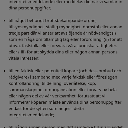
integritetsmeddelande eller meddelas dig när vi samlar in
dina personuppgifter;
till något behörigt brottsbekämpande organ,
tillsynsmyndighet, statlig myndighet, domstol eller annan
tredje part där vi anser att avslöjande är nödvändigt (i)
som en fråga om tillämplig lag eller förordning, (ii) för att
utöva, fastställa eller försvara våra juridiska rättigheter,
eller ( iii) för att skydda dina eller någon annan persons
vitala intressen;
till en faktisk eller potentiell köpare (och dess ombud och
rådgivare) i samband med varje faktisk eller föreslagen
kontrolländring, tilldelning, överlåtelse, köp,
sammanslagning, omorganisation eller förvärv av hela
eller någon del av vår verksamhet, förutsatt att vi
informerar köparen måste använda dina personuppgifter
endast för de syften som anges i detta
integritetsmeddelande;
till någon annan person med ditt samtycke till avslöjandet.