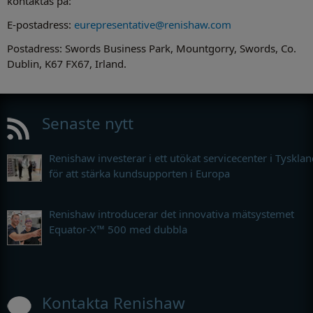
kontaktas på:
E-postadress:
eurepresentative@renishaw.com
Postadress: Swords Business Park, Mountgorry, Swords, Co.
Dublin, K67 FX67, Irland.
Senaste nytt
Renishaw investerar i ett utökat servicecenter i Tyskla
för att stärka kundsupporten i Europa
Renishaw introducerar det innovativa mätsystemet
Equator-X™ 500 med dubbla
Kontakta Renishaw