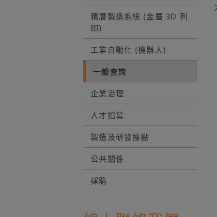
積層製造系統 (金屬 3D 列
印)
工業自動化 (機器人)
一般查詢
企業治理
人才招募
製造及研發據點
公共關係
採購