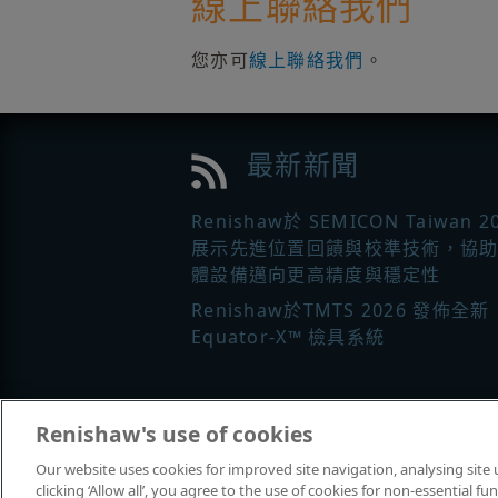
線上聯絡我們
您亦可
線上聯絡我們
。
最新新聞
Renishaw於 SEMICON Taiwan 2
展示先進位置回饋與校準技術，協
體設備邁向更高精度與穩定性
Renishaw於TMTS 2026 發佈全新
Equator-X™ 檢具系統
更多新聞
|
註冊定期接收 Renisha
Renishaw's use of cookies
最新新聞
Our website uses cookies for improved site navigation, analysing site
clicking ‘Allow all’, you agree to the use of cookies for non-essential 