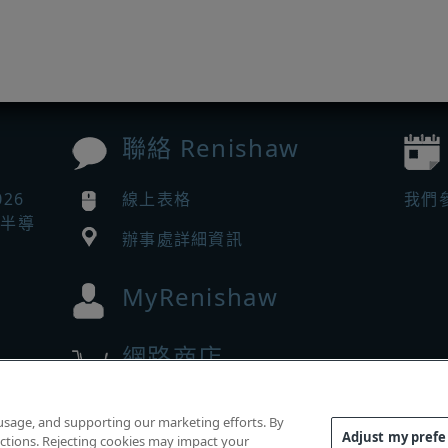
聯絡 Renishaw
026
線上表格
我們
助半導
辦事處詳細資訊
MyRenishaw
網路商店
w 的
 usage, and supporting our marketing efforts. By
Adjust my pref
functions. Rejecting cookies may impact your