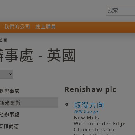
我們的公司
線上購買
 英國
 辦事處 - 英國
Renishaw plc
要辦事處
新米爾斯
取得方向
使用 Google
他辦事處
New Mills
Wotton-under-Edge
查菲爾德
Gloucestershire