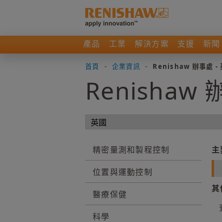
產品
工業
解決方案
支援
新聞
首頁
-
企業資訊
-
Renishaw 辦事處 -
Renishaw
精密量測和製程控制
主
位置與運動控制
其
醫療保健
科學