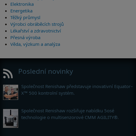
Elektronika
Energetika
Těžký průmysl
Výrobci obráběcích strojů
Lékařství a zdravotnictví
Přesná výroba
Věda, výzkum a analýza
Poslední novinky
Společnost Renishaw představuje inovativní Equator–
X™ 500 kontrolní systém.
Společnost Renishaw rozšiřuje nabídku 5osé
technologie o multisenzorové CMM AGILITY®.