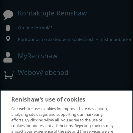
Kontaktujte Renishaw
On-line formulář
Podrobnosti o zastoupení společnosti – místní pobočka
MyRenishaw
Webový obchod
Výstavy a konference
Renishaw's use of cookies
Our website uses cookies for improved site navigation,
Akce, kterých se účastníme
analysing site usage, and supporting our marketing
efforts. By clicking ‘Allow all’, you agree to the use of
cookies for non-essential functions. Rejecting cookies may
impact your experience of the site and the services we are