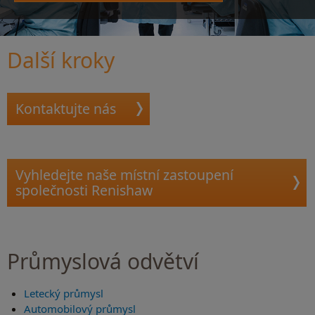
Další kroky
Kontaktujte nás
Vyhledejte naše místní zastoupení
společnosti Renishaw
Průmyslová odvětví
Letecký průmysl
Automobilový průmysl