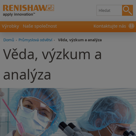
Výrobky
Naše společnost
Kontaktujte nás
Domů
-
Průmyslová odvětví
-
Věda, výzkum a analýza
Věda, výzkum a
analýza