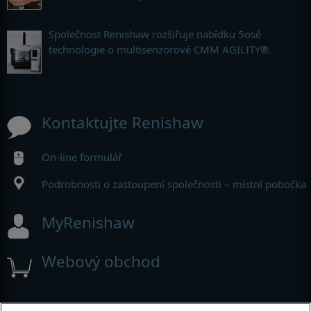
Společnost Renishaw rozšiřuje nabídku 5osé
technologie o multisenzorové CMM AGILITY®.
Kontaktujte Renishaw
On-line formulář
Podrobnosti o zastoupení společnosti – místní pobočka
MyRenishaw
Webový obchod