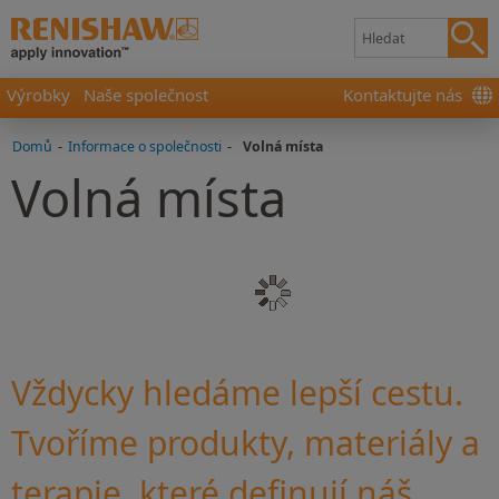
Výrobky
Naše společnost
Kontaktujte nás
Domů
-
Informace o společnosti
-
Volná místa
Volná místa
Vždycky hledáme lepší cestu.
Tvoříme produkty, materiály a
terapie, které definují náš