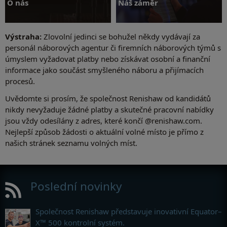
O nás
Náš záměr
Výstraha:
Zlovolní jedinci se bohužel někdy vydávají za
personál náborových agentur či firemních náborových týmů s
úmyslem vyžadovat platby nebo získávat osobní a finanční
informace jako součást smyšleného náboru a přijímacích
O nás
Náš záměr
procesů.
Uvědomte si prosím, že společnost Renishaw od kandidátů
nikdy nevyžaduje žádné platby a skutečné pracovní nabídky
jsou vždy odesílány z adres, které končí @renishaw.com.
Nejlepší způsob žádosti o aktuální volné místo je přímo z
našich stránek seznamu volných míst.
Poslední novinky
Společnost Renishaw představuje inovativní Equator–
X™ 500 kontrolní systém.