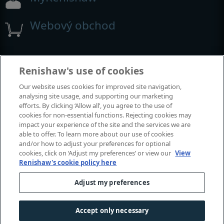
Webový obchod
Výstavy a konference
Renishaw's use of cookies
Our website uses cookies for improved site navigation,
Akce, kterých se účastníme
analysing site usage, and supporting our marketing
efforts. By clicking ‘Allow all’, you agree to the use of
cookies for non-essential functions. Rejecting cookies may
impact your experience of the site and the services we are
able to offer. To learn more about our use of cookies
and/or how to adjust your preferences for optional
cookies, click on ‘Adjust my preferences’ or view our
View
Renishaw's cookie policy here
Adjust my preferences
© 2001-2026 Renishaw plc. Všechna práva vyhrazena.
Kontaktujte nás
|
Právní předpisy a jejich dodržování
|
Accept only necessary
Dostupnost
|
Ochrana osobních dat
|
Průvodce soubory cooki