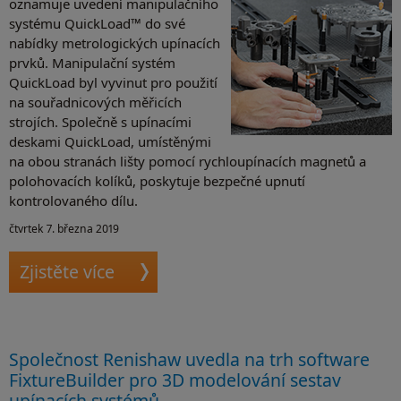
oznamuje uvedení manipulačního
systému QuickLoad™ do své
nabídky metrologických upínacích
prvků. Manipulační systém
QuickLoad byl vyvinut pro použití
na souřadnicových měřicích
strojích. Společně s upínacími
deskami QuickLoad, umístěnými
na obou stranách lišty pomocí rychloupínacích magnetů a
polohovacích kolíků, poskytuje bezpečné upnutí
kontrolovaného dílu.
čtvrtek 7. března 2019
Zjistěte více
Společnost Renishaw uvedla na trh software
FixtureBuilder pro 3D modelování sestav
upínacích systémů