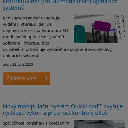
FixtureBuilder pro 3D modelování upínacích
systémů
Renishaw s radostí oznamuje
vydání FixtureBuilder 8.0,
nejnovější verze softwaru pro 3D
modelování upínacích systémů.
Software FixtureBuilder
uživatelům umožňuje vytvářet a dokumentovat sestavy
upínacích systémů.
úterý 22. září 2020
Zjistěte více
Nový manipulační systém QuickLoad™ zvyšuje
rychlost, výkon a přesnost kontroly dílců
Společnost Renishaw s potěšením