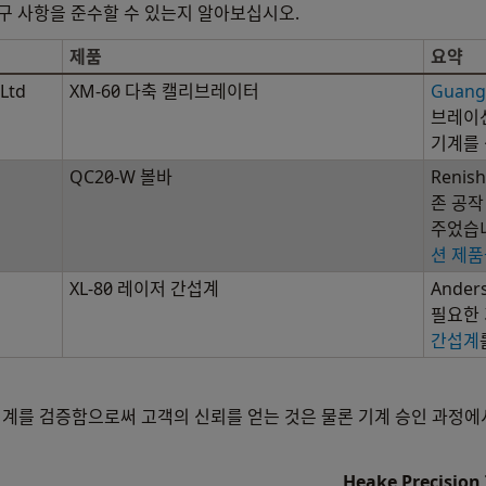
요구 사항을 준수할 수 있는지 알아보십시오.
제품
요약
Ltd
XM-60 다축 캘리브레이터
Guang
브레이션
기계를
QC20-W 볼바
Renis
존 공작
주었습
션 제
XL-80 레이저 간섭계
Ande
필요한 
간섭계
 기계를 검증함으로써 고객의 신뢰를 얻는 것은 물론 기계 승인 과정에
Heake Precisio