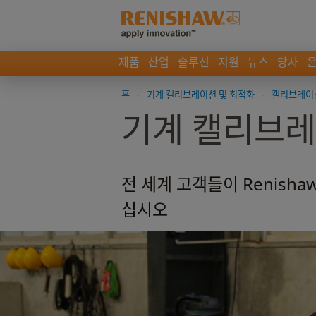
제품
산업
솔루션
지원
뉴스
당사
홈
-
기계 캘리브레이션 및 최적화
-
캘리브레이
기계 캘리브레
전 세계 고객들이 Renish
십시오