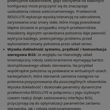
potencjalnie katastrofalne, gdyż odchylenie od stabilnych
konfiguracji może przyczynić się do znaczącego
uszkodzenia robota sześcioramiennego. Przetwornik
RESOLUTE wykazuje wysoką tolerancję na zabrudzenie,
zarysowania oraz smary stałe, które mogą powodować
błędne zliczanie w przypadku innych przetworników.
Niezależny algorytm sprawdzania położenia daje pewność
wykrycia każdego, potencjalnego problemu przed
wykonaniem zmiany położenia przez układ serwo.
Wysoka dokładność systemu, prędkość i komunikacja
szeregowa BiSS
: ze względu na równoległy układ
kinematyczny roboty sześcioramienne wymagają bardzo
skomplikowanego układu sterowania. Na przykład
współrzędne położenia są podawane w wirtualnych osiach
kartezjańskich, które sterownik zamienia następnie na
polecenia pozycjonowania dla poszczególnych siłowników.
Wysoka dokładność i doskonałe parametry dynamiczne
przetwornika RESOLUTE w połączeniu z jego szybszym
czasem reakcji dzięki zastosowaniu interfejsu BiSS,
przyczyniają się do optymalizacji parametrów zarówno
sterownika, jak i robota sześcioramiennego.