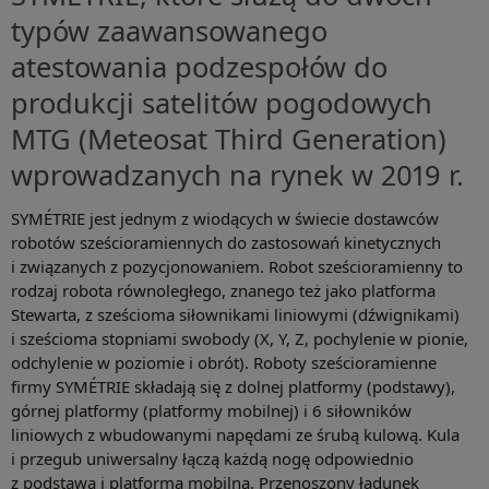
typów zaawansowanego
atestowania podzespołów do
produkcji satelitów pogodowych
MTG (Meteosat Third Generation)
wprowadzanych na rynek w 2019 r.
SYMÉTRIE jest jednym z wiodących w świecie dostawców
robotów sześcioramiennych do zastosowań kinetycznych
i związanych z pozycjonowaniem. Robot sześcioramienny to
rodzaj robota równoległego, znanego też jako platforma
Stewarta, z sześcioma siłownikami liniowymi (dźwignikami)
i sześcioma stopniami swobody (X, Y, Z, pochylenie w pionie,
odchylenie w poziomie i obrót). Roboty sześcioramienne
firmy SYMÉTRIE składają się z dolnej platformy (podstawy),
górnej platformy (platformy mobilnej) i 6 siłowników
liniowych z wbudowanymi napędami ze śrubą kulową. Kula
i przegub uniwersalny łączą każdą nogę odpowiednio
z podstawą i platformą mobilną. Przenoszony ładunek