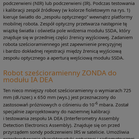
podczerwieni (NIR) lub podczerwieni (IR). Podczas testowania
i kalibracji zespół źródłowy (w kolorze fioletowym na rys. 1)
kieruje światło do „zespołu optycznego” wewnątrz platformy
mobilnej robota. Zespół optyczny przetwarza następnie tę
wiązkę światła i oświetla pole widzenia modułu SSDA, który
znajduje się w przedniej części źrenicy wyjściowej. Zadaniem
robota sześcioramiennego jest zapewnienie precyzyjnej
i bardzo dokładnej rejestracji między źrenicą wyjściową
zespołu optycznego a aperturą wejściową modułu SSDA.
Robot sześcioramienny ZONDA do
modułu IA DEA
Ten nieco mniejszy robot sześcioramienny o wymiarach 725
mm (dł./szer.) x 650 mm (wys.) jest przeznaczony do
-6
zastosowań próżniowych o ciśnieniu do 10
mbara. Został
specjalnie zaprojektowany do naziemnej kalibracji
i testowania zespołu IA DEA (Interferometry Assembly
Detection Electronics Assembly). Znajduje się on przed
przyrządem sondy podczerwieni IRS w satelicie. Umożliwia
przechwytywanie charakterystyki optycznej i radiometrycznej