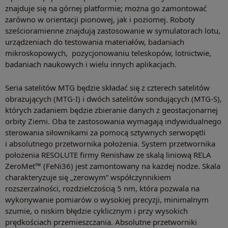
znajduje się na górnej platformie; można go zamontować
zarówno w orientacji pionowej, jak i poziomej. Roboty
sześcioramienne znajdują zastosowanie w symulatorach lotu,
urządzeniach do testowania materiałów, badaniach
mikroskopowych, pozycjonowaniu teleskopów, lotnictwie,
badaniach naukowych i wielu innych aplikacjach.
Seria satelitów MTG będzie składać się z czterech satelitów
obrazujących (MTG-I) i dwóch satelitów sondujących (MTG-S),
których zadaniem będzie zbieranie danych z geostacjonarnej
orbity Ziemi. Oba te zastosowania wymagają indywidualnego
sterowania siłownikami za pomocą sztywnych serwopętli
i absolutnego przetwornika położenia. System przetwornika
położenia RESOLUTE firmy Renishaw ze skalą liniową RELA
ZeroMet™ (FeNi36) jest zamontowany na każdej nodze. Skala
charakteryzuje się „zerowym” współczynnikiem
rozszerzalności, rozdzielczością 5 nm, która pozwala na
wykonywanie pomiarów o wysokiej precyzji, minimalnym
szumie, o niskim błędzie cyklicznym i przy wysokich
prędkościach przemieszczania. Absolutne przetworniki