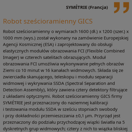
SYMÉTRIE (Francja)
Robot sześcioramienny GICS
Robot sześcioramienny o wymiarach 1600 (dł.) x 1200 (szer.) x
1000 mm (wys.) został wykonany na zamówienie Europejskiej
Agencji Kosmicznej (ESA) i zaprojektowany do obsługi
elastycznych modułów obrazowania FCI (Flexible Combined
Imager) w czterech satelitach obrazujących. Moduł
obrazowania FCI umożliwia wykonywanie pełnych obrazów
Ziemi co 10 minut w 16 kanałach widmowych. Składa się ze
zwierciadła skanującego, teleskopu i modułu separacji
widmowej i wykrywania SSDA (Spectral Separation and
Detection Assembly), który zawiera cztery detektory filtrujące
z układami optycznymi. Robot sześcioramienny GICS firmy
SYMÉTRIE jest przeznaczony do naziemnej kalibracji
i testowania modułu SSDA w sześciu stopniach swobody
i przy dokładności przemieszczania ±0,1 μm. Przyrząd jest
przeznaczony do podziału przychodzącej wiązki światła na 5
dyskretnych grup widmowych; cztery z nich to wiązka bliskiej