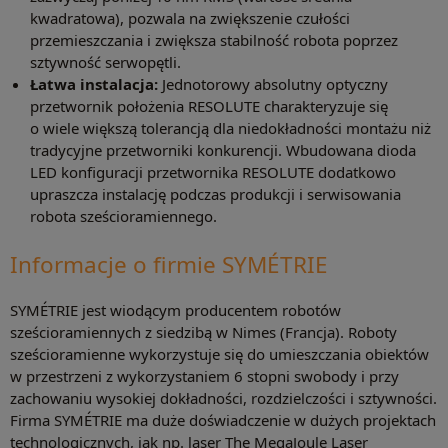
kwadratowa), pozwala na zwiększenie czułości
przemieszczania i zwiększa stabilność robota poprzez
sztywność serwopętli.
Łatwa instalacja:
Jednotorowy absolutny optyczny
przetwornik położenia RESOLUTE charakteryzuje się
o wiele większą tolerancją dla niedokładności montażu niż
tradycyjne przetworniki konkurencji. Wbudowana dioda
LED konfiguracji przetwornika RESOLUTE dodatkowo
upraszcza instalację podczas produkcji i serwisowania
robota sześcioramiennego.
Informacje o firmie SYMÉTRIE
SYMÉTRIE jest wiodącym producentem robotów
sześcioramiennych z siedzibą w Nimes (Francja). Roboty
sześcioramienne wykorzystuje się do umieszczania obiektów
w przestrzeni z wykorzystaniem 6 stopni swobody i przy
zachowaniu wysokiej dokładności, rozdzielczości i sztywności.
Firma SYMÉTRIE ma duże doświadczenie w dużych projektach
technologicznych, jak np. laser The MegaJoule Laser