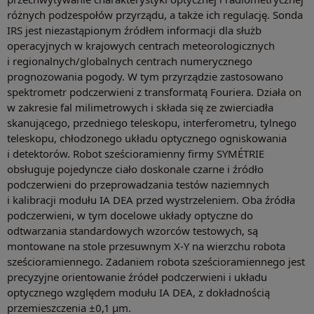
różnych podzespołów przyrządu, a także ich regulację. Sonda
IRS jest niezastąpionym źródłem informacji dla służb
operacyjnych w krajowych centrach meteorologicznych
i regionalnych/globalnych centrach numerycznego
prognozowania pogody. W tym przyrządzie zastosowano
spektrometr podczerwieni z transformatą Fouriera. Działa on
w zakresie fal milimetrowych i składa się ze zwierciadła
skanującego, przedniego teleskopu, interferometru, tylnego
teleskopu, chłodzonego układu optycznego ogniskowania
i detektorów. Robot sześcioramienny firmy SYMÉTRIE
obsługuje pojedyncze ciało doskonale czarne i źródło
podczerwieni do przeprowadzania testów naziemnych
i kalibracji modułu IA DEA przed wystrzeleniem. Oba źródła
podczerwieni, w tym docelowe układy optyczne do
odtwarzania standardowych wzorców testowych, są
montowane na stole przesuwnym X-Y na wierzchu robota
sześcioramiennego. Zadaniem robota sześcioramiennego jest
precyzyjne orientowanie źródeł podczerwieni i układu
optycznego względem modułu IA DEA, z dokładnością
przemieszczenia ±0,1 μm.