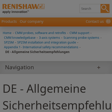
Products
Our company
Contact us
Home
-
CMM probes, software and retrofits
-
CMM support
-
CMM knowledgebase
-
3-axis systems
-
Scanning probe systems
-
SP25M
-
SP25M installation and integration guide
-
Appendix 1 - International safety recommendations
-
DE - Allgemeine Sicherheitsempfehlungen
Navigation
DE - Allgemeine
Sicherheitsempfehl