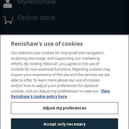
MyRenishaw
Online store
Events and exhibitions
Renishaw's use of cookies
Our website uses cookies for improved site navigation,
View all events and exhibitions
analysing site usage, and supporting our marketing
efforts. By clicking ‘Allow all’, you agree to the use of
cookies for non-essential functions. Rejecting cookies may
impact your experience of the site and the services we are
able to offer. To learn more about our use of cookies
and/or how to adjust your preferences for optional
cookies, click on ‘Adjust my preferences’ or view our
View
Renishaw's cookie policy here
Adjust my preferences
© 2001-2026 Renishaw plc. All rights reserved.
Contact us
|
Careers
|
Legal and compliance
|
Accessibility
|
Accept only necessary
Privacy
|
Cookies guide
|
Investors
|
Modern slavery