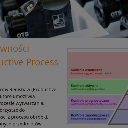
ywności
uctive Process
irmy Renishaw (Productive
 które umożliwia
rocesie wytwarzania.
orzystać do
ci z procesu obróbki,
anych przedmiotów