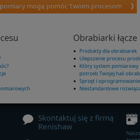
ób pomiary mogą pomóc Twoim procesom
ocesu
Obrabiarki łącze
Produkty dla obrabiarek
?
Ulepszenie procesu prod
móc?
Który system pomiarowy 
cje
potrzeb Twojej hali obrab
Sprzęt i oprogramowani
 pomiarowych
Niestandardowe rozwiąza
Skontaktuj się z firmą
Renishaw
Nasza
bran