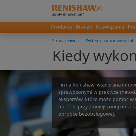
Produkty
Branże
Rozwiązania
Pom
Strona główna
-
Systemy pomiarowe do obr
Kiedy wykon
Firma Renishaw, wspierana innow
sprawdzonymi w praktyce metod
ekspertów, które może pomóc w re
obróbki przy zmniejszonej obsadz
obróbce bezobsługowej.