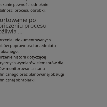
yskanie pewności odnośnie
bilności procesu obróbki.
ortowanie po
ończeniu procesu
liwia ...
orzenie udokumentowanych
pisów poprawności przedmiotu
rabianego.
rzenie historii dotyczącej
ytycznych wymiarów elementów dla
lów monitorowania stanu
chnicznego oraz planowanej obsługi
hnicznej obrabiarki.