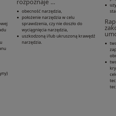
rozpoznaje ...
uz
obecność narzędzia,
sta
położenie narzędzia w celu
Rap
owej
sprawdzenia, czy nie doszło do
zak
adu
wyciągnięcia narzędzia,
umoż
uszkodzoną i/lub ukruszoną krawędź
tu
narzędzia.
tw
anu
za
ob
two
kr
yny)
ce
te
tec