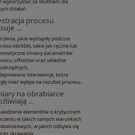
 wykorzystać ze skutkiem dla
nych działań.
estracja procesu
isuje …
rzenia, jakie wystąpiły podczas
cesu obróbki, takie jak ręczne lub
tomatyczne zmiany parametrów
ocesu, offsetów oraz układów
półrzędnych,
dejmowane interwencje, które
ły mieć wpływ na rezultat procesu.
iary na obrabiarce
liwiają ...
rawdzenie elementów o krytycznym
aczeniu w takich samych warunkach
odowiskowych, w jakich odbywa się
oces skrawania,