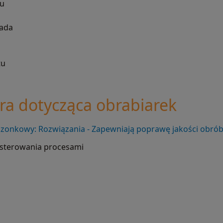
lu
z
iada
tu
ura dotycząca obrabiarek
zonkowy: Rozwiązania - Zapewniają poprawę jakości obrób
 sterowania procesami