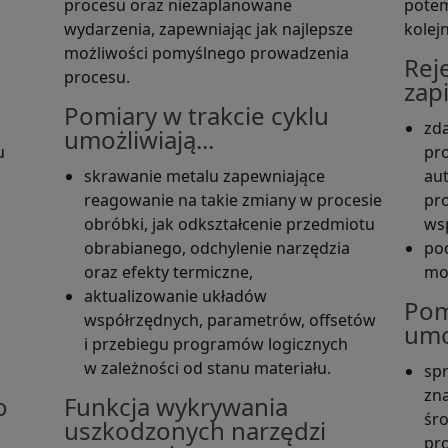
procesu oraz niezaplanowane
potem
wydarzenia, zapewniając jak najlepsze
kolej
możliwości pomyślnego prowadzenia
Rej
procesu.
zap
Pomiary w trakcie cyklu
zda
umożliwiają...
u
pro
skrawanie metalu zapewniające
au
reagowanie na takie zmiany w procesie
pr
obróbki, jak odkształcenie przedmiotu
ws
obrabianego, odchylenie narzędzia
po
oraz efekty termiczne,
mog
aktualizowanie układów
Pom
współrzędnych, parametrów, offsetów
umoż
i przebiegu programów logicznych
w zależności od stanu materiału.
sp
zn
o
Funkcja wykrywania
śr
uszkodzonych narzędzi
pr