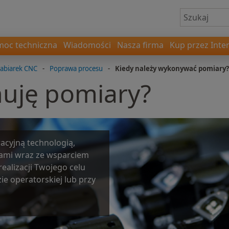
oc techniczna
Wiadomości
Nasza firma
Kup przez Inte
abiarek CNC
-
Poprawa procesu
-
Kiedy należy wykonywać pomiary?
uję pomiary?
acyjną technologią,
ami wraz ze wsparciem
alizacji Twojego celu
ie operatorskiej lub przy