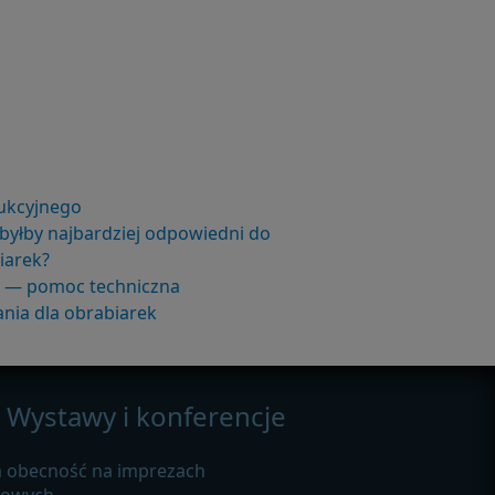
ukcyjnego
byłby najbardziej odpowiedni do
iarek?
e — pomoc techniczna
nia dla obrabiarek
Wystawy i konferencje
 obecność na imprezach
żowych