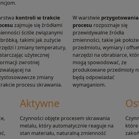
ancjom.
rstwa
kontroli w trakcie
W warstwie
przygotowania
ocesu
zajmuje się źródłami
procesu
rozpoznaje się
ienności ściśle związanymi
przewidywalne źródła
obróbką, takimi jak zużycie
zmienności, takie jak położe
rzędzi i zmiany temperatury,
przedmiotu, wymiary i offse
starczając użytecznej
narzędzi na obrabiarce, któ
formacji zwrotnej
mogą spowodować, że
zwalającej na
produkowane przedmioty n
zystosowawcze zmiany
będą odpowiadać
trakcie procesu skrawania.
wymaganiom.
Aktywne
Os
ce,
Czynności objęte procesem skrawania
Czynn
metalu, który automatycznie reaguje na
które
eć,
stan materiału, naturalną zmienność
zakoń