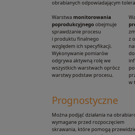
obrabianych odpowiadającym toler
Warstwa
monitorowania
Wa
poprodukcyjnego
obejmuje
pr
sprawdzanie procesu
zm
i produktu finalnego
z 
względem ich specyfikacji.
na
Wykonywanie pomiarów
do
odgrywa aktywną rolę we
in
wszystkich warstwach oprócz
po
warstwy podstaw procesu.
pr
w 
Prognostyczne
Można podjąć działania na obrabiar
wymagane przed rozpoczęciem
skrawania, które pomogą przewidzi