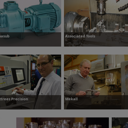
owiedz się więcej
Dowiedz się więcej
uasub
Associated Tools
owiedz się więcej
Dowiedz się więcej
trees Precision
Mekall