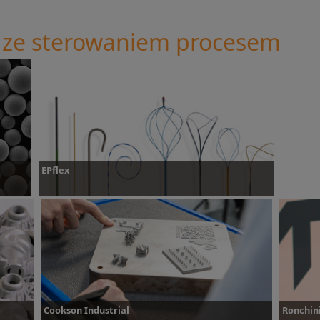
 ze sterowaniem procesem
EPflex
Dowiedz się więcej
Cookson Industrial
Ronchini