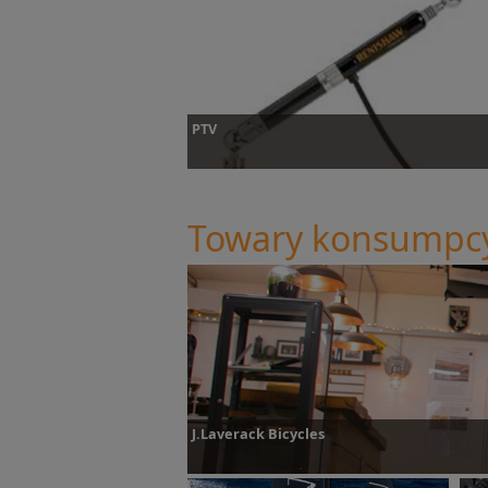
Dowiedz się więcej
D
PTV
Towary konsumpc
Dowiedz się więcej
J.Laverack Bicycles