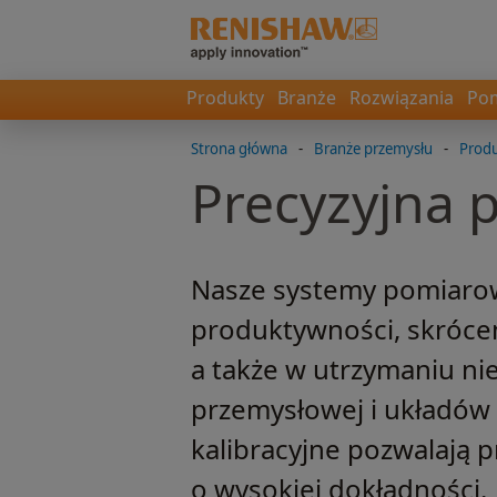
Produkty
Branże
Rozwiązania
Pom
Strona główna
-
Branże przemysłu
-
Produ
Precyzyjna 
Nasze systemy pomiaro
produktywności, skróce
a także w utrzymaniu ni
przemysłowej i układów
kalibracyjne pozwalają
o wysokiej dokładności.