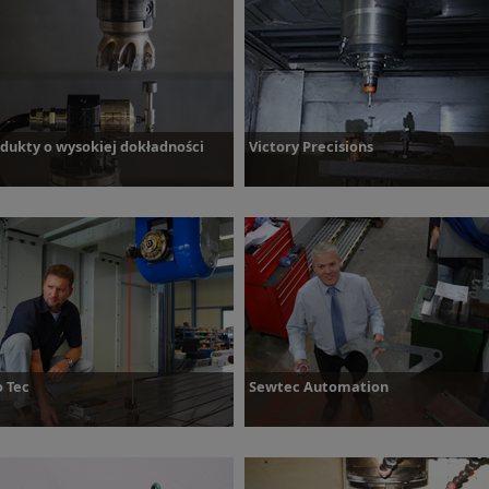
Dowiedz się więcej
Dowied
dukty o wysokiej dokładności
Victory Precisions
owiedz się więcej
Dowiedz się więcej
 Tec
Sewtec Automation