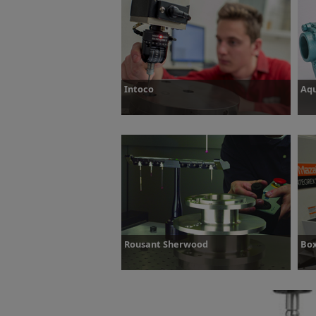
Dowiedz się więcej
D
Intoco
Aq
Dowiedz się więcej
D
Rousant Sherwood
Box