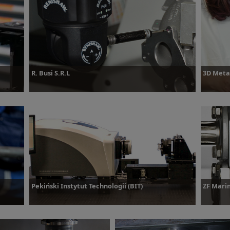
owiedz się więcej
Dowiedz się więcej
R. Busi S.R.L
3D Meta
Dowiedz się więcej
Dowied
Pekiński Instytut Technologii (BIT)
ZF Mari