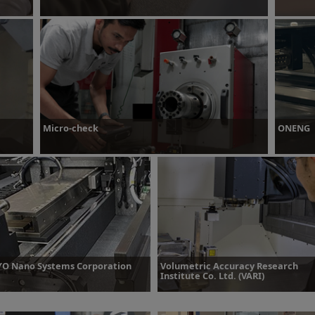
Dowiedz się więcej
Dowied
Micro-check
ONENG
Dowiedz się więcej
Dowied
O Nano Systems Corporation
Volumetric Accuracy Research
Institute Co. Ltd. (VARI)