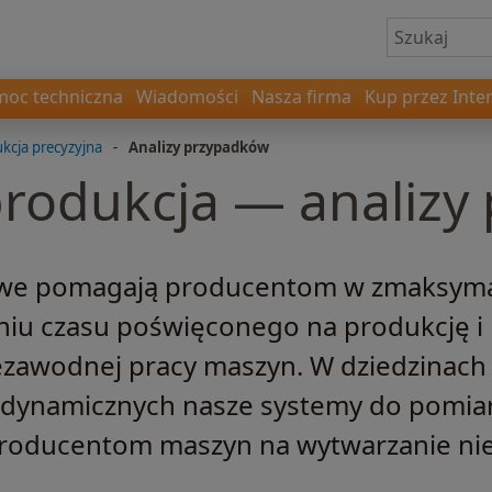
oc techniczna
Wiadomości
Nasza firma
Kup przez Inte
kcja precyzyjna
-
Analizy przypadków
produkcja — analiz
we pomagają producentom w zmaksyma
niu czasu poświęconego na produkcję i
ezawodnej pracy maszyn. W dziedzinach
 dynamicznych nasze systemy do pomiar
 producentom maszyn na wytwarzanie 