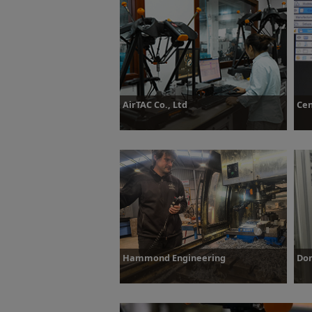
Dowiedz się więcej
D
AirTAC Co., Ltd
Cen
Dowiedz się więcej
D
Hammond Engineering
Dom