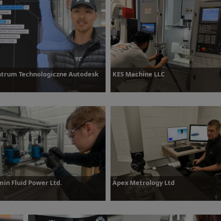
owiedz się więcej
Dowiedz się więcej
trum Technologiczne Autodesk
KES Machine LLC
owiedz się więcej
Dowiedz się więcej
in Fluid Power Ltd.
Apex Metrology Ltd