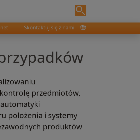
rnet
Skontaktuj się z nami
y przypadków
lizowaniu
 kontrolę przedmiotów,
 automatyki
u położenia i systemy
niezawodnych produktów