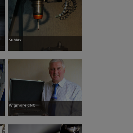
z się więcej
SuMax
Dowiedz się więcej
Wigmore CNC