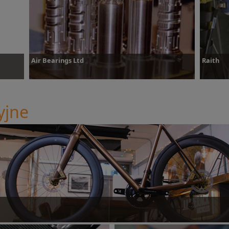
owiedz się więcej
Dowiedz się więcej
Air Bearings Ltd
Raith
yjne
Dowiedz się więcej
Dowied