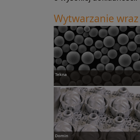
Wytwarzanie wraz
Tekna
Dowiedz się więcej
Domin