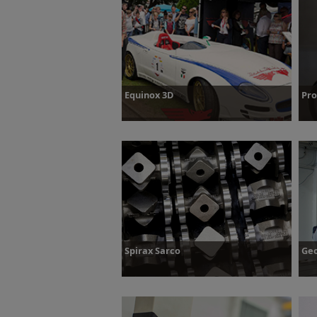
Dowiedz się więcej
Equinox 3D
Pro
Dowiedz się więcej
D
Spirax Sarco
Geo