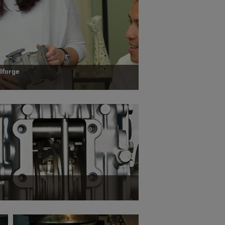
Dowiedz się więcej
lforge
z się więcej
ne