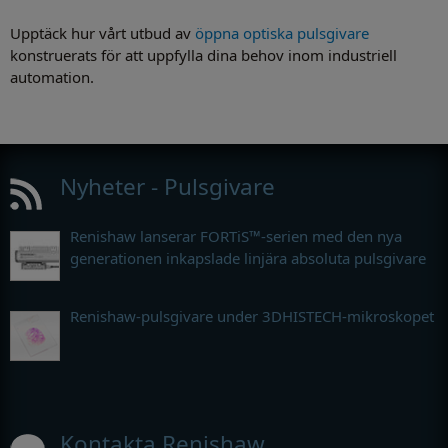
Upptäck hur vårt utbud av
öppna optiska pulsgivare
konstruerats för att uppfylla dina behov inom industriell
automation.
Nyheter - Pulsgivare
Renishaw lanserar FORTiS™-serien med den nya
generationen inkapslade linjära absoluta pulsgivare
Renishaw-pulsgivare under 3DHISTECH-mikroskopet
Kontakta Renishaw