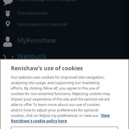
Onlineformulär
Information om kontoret
MyRenishaw
Webbutik
Renishaw's use of cookies
Our website uses cookies for improved site navigation,
Utställningar och konferenser
analysing site usage, and supporting our marketing
efforts. By clicking ‘Allow all’, you agree to the use of
Tillställningar där vi deltar
cookies for non-essential functions. Rejecting cookies may
impact your experience of the site and the services we are
able to offer. To learn more about our use of cookies
and/or how to adjust your preferences for optional
cookies, click on ‘Adjust my preferences’ or view our
View
Renishaw's cookie policy here