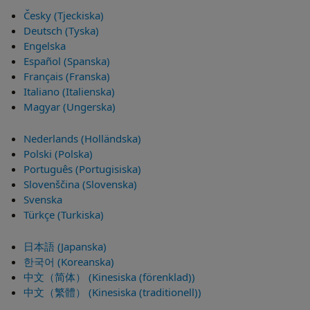
Česky (Tjeckiska)
Deutsch (Tyska)
Engelska
Español (Spanska)
Français (Franska)
Italiano (Italienska)
Magyar (Ungerska)
Nederlands (Holländska)
Polski (Polska)
Português (Portugisiska)
Slovenščina (Slovenska)
Svenska
Türkçe (Turkiska)
日本語 (Japanska)
한국어 (Koreanska)
中文（简体） (Kinesiska (förenklad))
中文（繁體） (Kinesiska (traditionell))