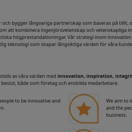
och bygger långvariga partnerskap som baseras på tillit, 
m att kombinera ingenjörsvetenskap och vetenskapliga insik
ktiska högprestandalösningar. Vår strategi inom innovation
rlitlig teknologi som skapar långsiktiga värden för våra kun
i stöds av våra värden med
innovation, inspiration, integ
ar beslut, både som företag och enskilda medarbetare.
eople to be innovative and
We aim to i
on.
and the peo
business.