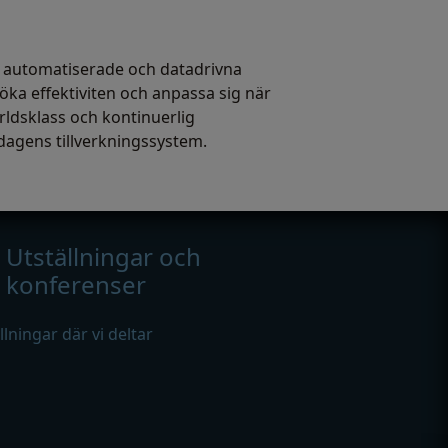
ra, automatiserade och datadrivna
 öka effektiviten och anpassa sig när
rldsklass och kontinuerlig
ndagens tillverkningssystem.
Utställningar och
konferenser
ällningar där vi deltar