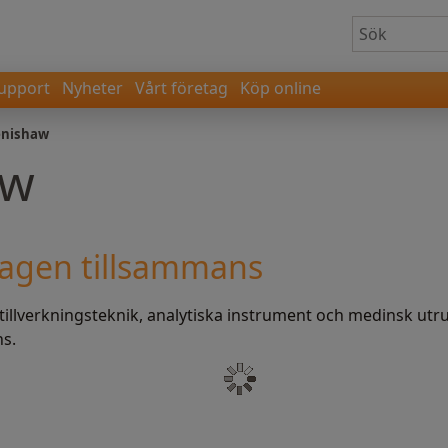
upport
Nyheter
Vårt företag
Köp online
nishaw
aw
agen tillsammans
tillverkningsteknik, analytiska instrument och medinsk utrus
s.