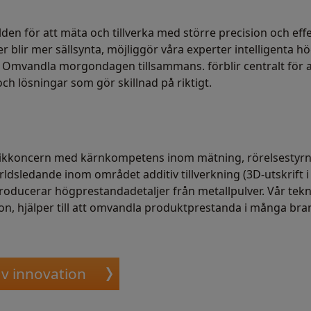
den för att mäta och tillverka med större precision och effe
r blir mer sällsynta, möjliggör våra experter intelligenta
st. Omvandla morgondagen tillsammans. förblir centralt för a
ch lösningar som gör skillnad på riktigt.
eknikkoncern med kärnkompetens inom mätning, rörelsestyrn
rldsledande inom området additiv tillverkning (3D-utskrift i 
roducerar högprestandadetaljer från metallpulver. Vår tek
ation, hjälper till att omvandla produktprestanda i många bran
av innovation