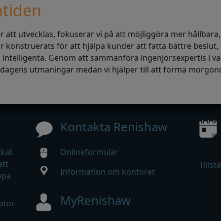
mtiden
ter att utvecklas, fokuserar vi på att möjliggöra mer hållba
 konstruerats för att hjälpa kunder att fatta bättre beslut,
intelligenta. Genom att sammanföra ingenjörsexpertis i vä
för dagens utmaningar medan vi hjälper till att forma morgo
Kontakta Renishaw
ökat
Onlineformulär
att
Tillst
Information om kontoret
opa
MyRenishaw
ator-