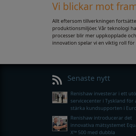
Vi blickar mot fra
Allt eftersom tillverkningen fortsät
produktionsmiljöer. Vår teknologi har
processer blir mer uppkopplade och 
innovation spelar vi en viktig roll 
Senaste nytt
Renishaw investerar i ett ut
servicecenter i Tyskland för 
stärka kundsupporten i Eur
Renishaw introducerar det
innovativa mätsystemet Equ
X™ 500 med dubbla