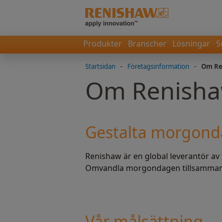
Produkter
Branscher
Lösningar
S
Startsidan
-
Företagsinformation
-
Om Re
Om Renish
Gestalta morgond
Renishaw är en global leverantör av 
Omvandla morgondagen tillsamman
Vår målsättning