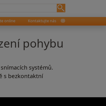
e online
Kontaktujte nás
ízení pohybu
 snímacích systémů.
ně s bezkontaktní