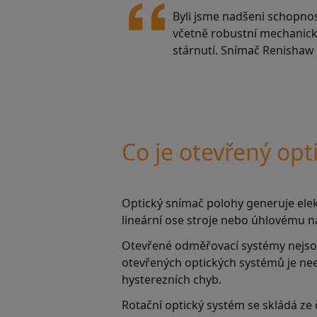
Byli jsme nadšeni schopn
včetně robustní mechanick
stárnutí. Snímač Renishaw 
Co je otevřený opt
Optický snímač polohy generuje elekt
lineární ose stroje nebo úhlovému na
Otevřené odměřovací systémy nejs
otevřených optických systémů je neex
hysterezních chyb.
Rotační optický systém se skládá ze 