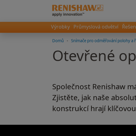
Výrobky
Průmyslová odvětví
Řešen
Domů
-
Snímače pro odměřování polohy a ř
Otevřené op
Společnost Renishaw má
Zjistěte, jak naše absol
konstrukcí hrají klíčovo