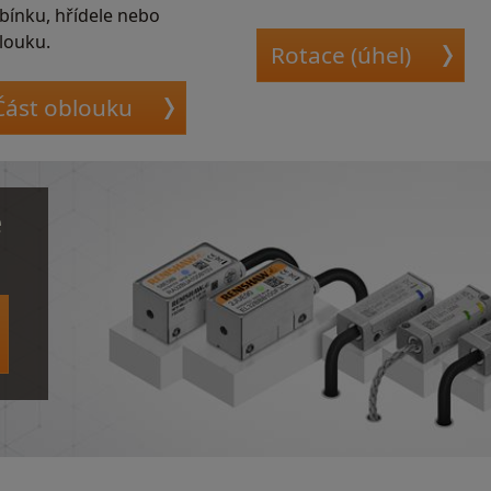
bínku, hřídele nebo
louku.
Rotace (úhel)
Část oblouku
e