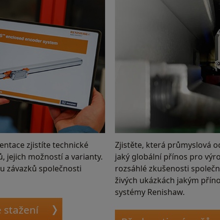
ntace zjistíte technické
Zjistěte, která průmyslová o
, jejich možností a varianty.
jaký globální přínos pro výr
ou závazků společnosti
rozsáhlé zkušenosti společn
živých ukázkách jakým přín
systémy Renishaw.
 stažení