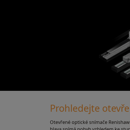
Prohledejte otevř
Otevřené optické snímače Renishaw 
hlava snímá pohyb vzhledem ke stup