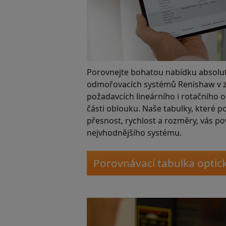
Porovnejte bohatou nabídku absolut
odmořovacích systémů Renishaw v zá
požadavcích lineárního i rotačního
části oblouku. Naše tabulky, které p
přesnost, rychlost a rozměry, vás p
nejvhodnějšího systému.
Porovnávací tabulka optic