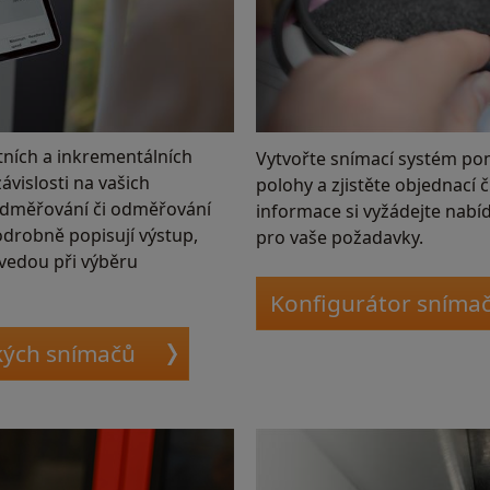
ních a inkrementálních
Vytvořte snímací systém po
vislosti na vašich
polohy a zjistěte objednací 
 odměřování či odměřování
informace si vyžádejte nabí
odrobně popisují výstup,
pro vaše požadavky.
ovedou při výběru
Konfigurátor sníma
kých snímačů