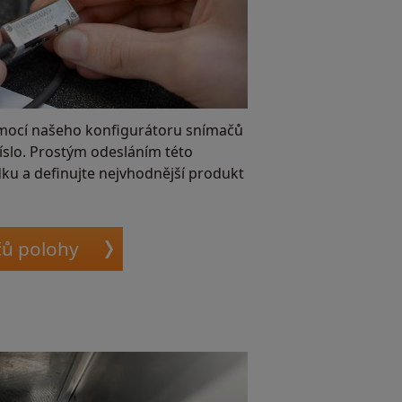
mocí našeho konfigurátoru snímačů
číslo. Prostým odesláním této
dku a definujte nejvhodnější produkt
čů polohy