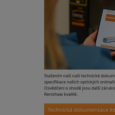
Stažením naší naší technické dokume
specifikace našich optických snímačů
Osvědčení o shodě jsou další záruk
Renishaw kvalitě.
Technická dokumentace ke