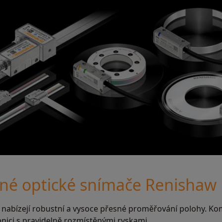
ené optické snímače Renishaw
nabízejí robustní a vysoce přesné proměřování polohy. Ko
nici s pravidelně rozmístěnými ryskami.