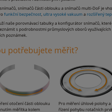
 snímačů, snímačů části oblouku a snímačů multi-DoF je vho
pro
funkční bezpečnost
,
ultra vysoké vakuum
a
rozšířený tep
ží naše porovnávací tabulky a konfigurátor snímačů, které 
seznámit s podrobnostmi průmyslových oborů využívajících 
ních poznámek.
u potřebujete měřit?
ření otočení části oblouku
Pro měření úhlové polohy a
inutím měřítka kolem
řízení pohybu rotačních prv