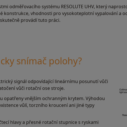
ostmi odměřovacího systému RESOLUTE UHV, který naprosto
é konstrukce, vhodnosti pro vysokoteplotní vypalování a od
skutečně provádí tuto práci.
icky snímač polohy?
rický signál odpovídající lineárnímu posunutí vůči
točení vůči rotační ose stroje.
ou opatřeny vnějším ochranným krytem. Výhodou
istence vůlí, torzního kroucení ani jiné typy
čtecí hlavy a přesné rotační stupnice s ryskami