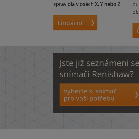
zpravidla v osách X, Y nebo Z.
bu
ob
Lineární
Jste již seznámeni s
snímači Renishaw?
Vyberte si snímač
pro vaši potřebu