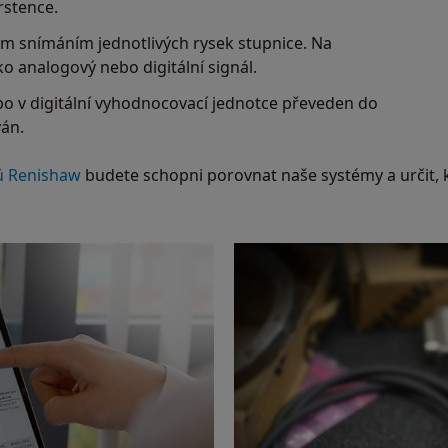
rstence.
ým snímáním jednotlivých rysek stupnice. Na
o analogový nebo digitální signál.
ebo v digitální vyhodnocovací jednotce převeden do
ván.
ů Renishaw
budete schopni porovnat naše systémy a určit, kt