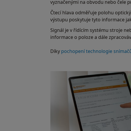
vyznačenými na obvodu nebo čele p
Čtecí hlava odměřuje polohu optick
výstupu poskytuje tyto informace jak
Signál je v řídícím systému stroje n
informace o poloze a dále zpracová
Díky
pochopení technologie snímač