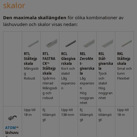
skalor
Den maximala skallängden
för olika kombinationer av
läshuvuden och skalor visas nedan:
RTL
RTL
RCL
REL
RSL
RKL
Ståltejp
FASTRA
Glasgiva
ZeroMe
Stål-
Ståltejp
skala
CK™
rskala
t-
givarska
skala
Mångsidi
Ståltejp
Kort och
givarska
la
Smal och
g
skala
stabil
la
Tjock
tunn
Robust
Spårmo
Låg
Låg
och
Flexibel
nterad
expansio
expansio
stabil
Mångsidi
n
n
Hög
g och
Hög
noggran
robust
noggran
nhet
nhet
Upp till
Ej
Upp till
Ej
Ej
Upp till
10 m
tillämpli
130 mm
tillämpli
tillämpli
10 m
gt
gt
gt
ATOM
™
läshuvu