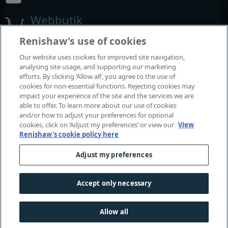
Webbutik
Renishaw's use of cookies
Our website uses cookies for improved site navigation,
Utställningar och konferenser
analysing site usage, and supporting our marketing
efforts. By clicking ‘Allow all’, you agree to the use of
Tillställningar där vi deltar
cookies for non-essential functions. Rejecting cookies may
impact your experience of the site and the services we are
able to offer. To learn more about our use of cookies
and/or how to adjust your preferences for optional
cookies, click on ‘Adjust my preferences’ or view our
View
Renishaw's cookie policy here
Adjust my preferences
Accept only necessary
© 2001-2026 Renishaw plc. Med ensamrätt.
Kontakta oss
|
Juridik och regelefterlevnad
|
Tillgänglighet
|
Allow all
Sekretess
|
Information om cookies