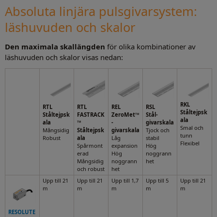
Absoluta linjära pulsgivarsystem:
läshuvuden och skalor
Den maximala skallängden
för olika kombinationer av
läshuvuden och skalor visas nedan:
RKL
RTL
RTL
REL
RSL
Ståltejpsk
Ståltejpsk
FASTRACK
ZeroMet™
Stål-
ala
ala
™
-
givarskala
Smal och
Mångsidig
Ståltejpsk
givarskala
Tjock och
tunn
Robust
ala
Låg
stabil
Flexibel
Spårmont
expansion
Hög
erad
Hög
noggrann
Mångsidig
noggrann
het
och robust
het
Upp till 21
Upp till 21
Upp till 1,7
Upp till 5
Upp till 21
m
m
m
m
m
RESOLUTE