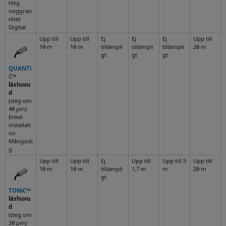
Hög
noggran
nhet
Digital
Upp till
Upp till
Ej
Ej
Ej
Upp till
10 m
10 m
tillämpli
tillämpli
tillämpli
20 m
gt
gt
gt
QUANTi
C
™
läshuvu
d
(steg om
40 µm)
Enkel
installati
on
Mångsidi
g
Upp till
Upp till
Ej
Upp till
Upp till 5
Upp till
10 m
10 m
tillämpli
1,7 m
m
20 m
gt
TONiC
™
läshuvu
d
(steg om
20 µm)