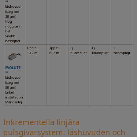
™
läshuvud
(steg om
30 µm)
Hög
noggrann
het
Snabb
hastighet
Upp till
Upp till
Ej
Ej
Ej
10,2 m
10,2 m
tillämpligt
tillämpligt
tillämpligt
EVOLUTE
™
läshuvud
(steg om
50 µm)
Enkel
installation
Mångsidig
Inkrementella linjära
pulsgivarsystem: läshuvuden och