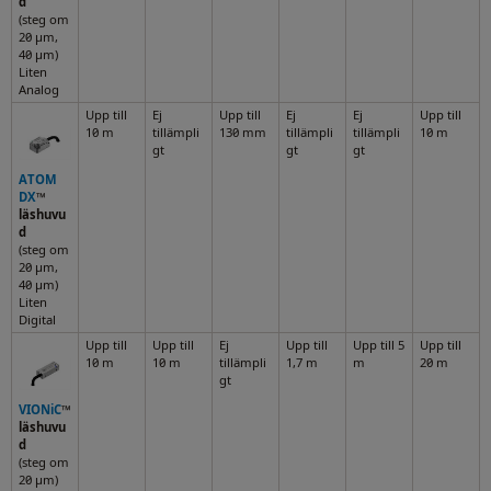
d
(steg om
20 μm,
40 µm)
Liten
Analog
Upp till
Ej
Upp till
Ej
Ej
Upp till
10 m
tillämpli
130 mm
tillämpli
tillämpli
10 m
gt
gt
gt
ATOM
DX
™
läshuvu
d
(steg om
20 μm,
40 µm)
Liten
Digital
Upp till
Upp till
Ej
Upp till
Upp till 5
Upp till
10 m
10 m
tillämpli
1,7 m
m
20 m
gt
VIONiC
™
läshuvu
d
(steg om
20 µm)