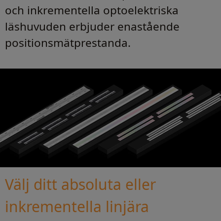
och inkrementella optoelektriska
läshuvuden erbjuder enastående
positionsmätprestanda.
Välj ditt absoluta eller
inkrementella linjära