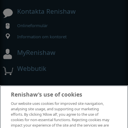
Kontakta Renishaw
Onlineformulär
Information om kontoret
MyRenishaw
Webbutik
Utställningar och konferenser
Renishaw's use of cookies
Our website uses cookies for improved site navigation,
Tillställningar där vi deltar
analysing site usage, and supporting our marketing
efforts. By clicking ‘Allow all’, you agree to the use of
cookies for non-essential functions. Rejecting cookies may
impact your experience of the site and the services we are