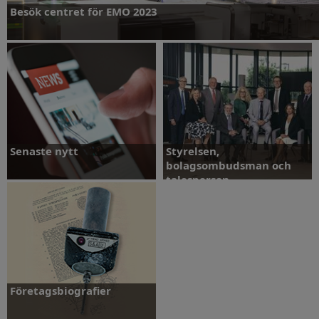
Besök centret för EMO 2023
Besök vårt center
Senaste nytt
Styrelsen,
bolagsombudsman och
talesperson
Mer information
Visa galleri
Företagsbiografier