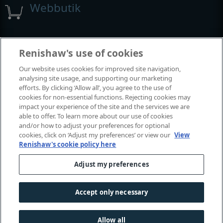
Webbutik
Utställningar och konferenser
Renishaw's use of cookies
Our website uses cookies for improved site navigation,
Tillställningar där vi deltar
analysing site usage, and supporting our marketing
efforts. By clicking ‘Allow all’, you agree to the use of
cookies for non-essential functions. Rejecting cookies may
impact your experience of the site and the services we are
able to offer. To learn more about our use of cookies
and/or how to adjust your preferences for optional
cookies, click on ‘Adjust my preferences’ or view our
View
Renishaw's cookie policy here
Adjust my preferences
© 2001-2026 Renishaw plc. Med ensamrätt.
Kontakta oss
|
Juridik och regelefterlevnad
|
Tillgänglighet
|
Accept only necessary
Sekretess
|
Information om cookies
Allow all