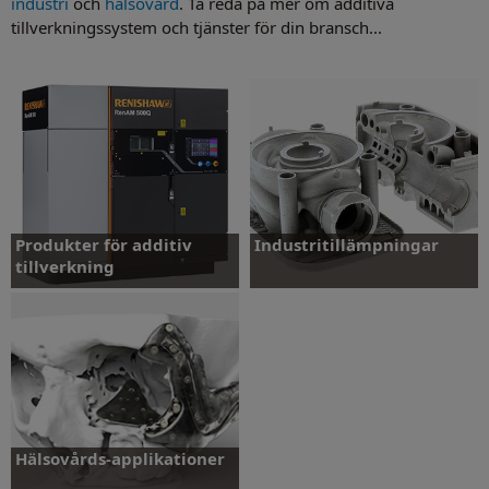
industri
och
hälsovård
. Ta reda på mer om additiva
tillverkningssystem och tjänster för din bransch...
Produkter för additiv
Industritillämpningar
tillverkning
Läs mer
Läs mer
Hälsovårds-applikationer