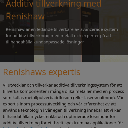
Additiv tillverkning med
Renishaw
Renishaw är en ledande tillverkare av avancerade system
för additiv tillverkning med metall och experter på att
tillhandahålla kundanpassade lösningar.
Renishaws expertis
Vi utvecklar och tillverkar additiva tillverkningssystem för att
tillverka komponenter i många olika metaller med en process
som kallas metallpulverbäddfusion (eller lasersmältning). Vår
expertis inom processutveckling och vår erfarenhet av att
använda teknologin i vår egen tillverkning innebär att vi kan
tillhandahålla mycket enkla och optimerade lösningar för
additiv tillverkning för ett brett spektrum av applikationer för