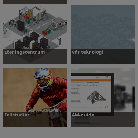
Läs mer
Lösningscentrum
Vår teknologi
Läs mer
Läs mer
Fallstudier
AM-guide