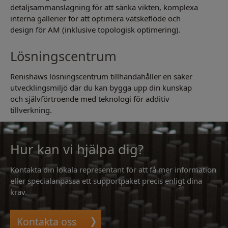
detaljsammanslagning för att sänka vikten, komplexa
interna gallerier för att optimera vätskeflöde och
design för AM (inklusive topologisk optimering).
Lösningscentrum
Renishaws lösningscentrum tillhandahåller en säker
utvecklingsmiljö där du kan bygga upp din kunskap
och självförtroende med teknologi för additiv
tillverkning.
Hur kan vi hjälpa dig?
Kontakta din lokala representant för att få mer information
eller specialanpassa ett supportpaket precis enligt dina
krav.
Kontakta oss