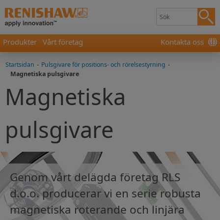
Produkter
Vårt företag
Kontakta oss
Startsidan
-
Pulsgivare för positions- och rörelsestyrning
-
Magnetiska pulsgivare
Magnetiska
pulsgivare
Genom vårt delägda företag RLS
d.o.o. producerar vi en serie robusta
magnetiska roterande och linjära