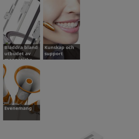
Bläddra bland
Kunskap och
utbudet av
support
magnetiska
pulsgivare
Bläddra
bland
utbudet av
Kunskap
magnetiska
och
pulsgivare
support
Evenemang