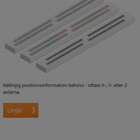
Evenemang
Rätlinjig positionsinformation behövs - oftast X-, Y- eller Z-
axlarna.
Linjär