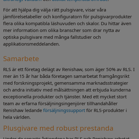
För att hjälpa dig välja rätt pulsgivare, visar våra
jämförelsetabeller och konfiguratorn för pulsgivarprodukter
flera olika kompatibla läshuvuden och skalor. Du hittar även
mer information om olika branscher som drar nytta av
optiska pulsgivare med många fallstudier och
applikationsmeddelanden.
Samarbete
RLS är ett företag delägt av Renishaw, som äger 50% av RLS. I
mer än 15 år har båda företagen samarbetat framgångsrikt
med forskningsprojekt, gemensamma marknadsstrategier
och andra initiativ med målsättningen att erbjuda kunderna
exceptionella produkter och tjänster. Med ett mycket stort
team av erfarna försäljningsingenjörer tillhandahåller
Renishaw ledande
försäljningssupport
för RLS-produkter i
hela världen.
Plusgivare med robust prestanda
Under de senaste årtiondena har RLS och Renishaw arbetat