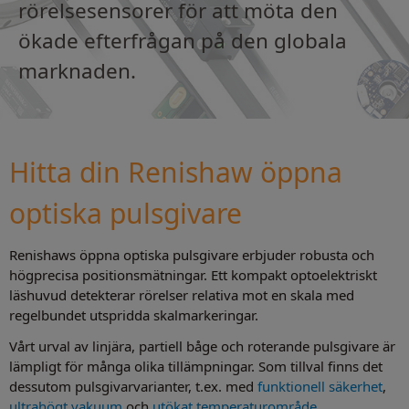
rörelsesensorer för att möta den
ökade efterfrågan på den globala
marknaden.
Hitta din Renishaw öppna
optiska pulsgivare
Renishaws öppna optiska pulsgivare erbjuder robusta och
högprecisa positionsmätningar. Ett kompakt optoelektriskt
läshuvud detekterar rörelser relativa mot en skala med
regelbundet utspridda skalmarkeringar.
Vårt urval av linjära, partiell båge och roterande pulsgivare är
lämpligt för många olika tillämpningar. Som tillval finns det
dessutom pulsgivarvarianter, t.ex. med
funktionell säkerhet
,
ultrahögt vakuum
och
utökat temperaturområde
.