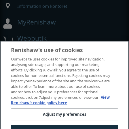
Information om kontoret
MyRenishaw
Webbutik
Renishaw's use of cookies
Our website uses cookies for improved site navigation,
Utställningar och konferenser
analysing site usage, and supporting our marketing
efforts. By clicking ‘Allow all’, you agree to the use of
Tillställningar där vi deltar
cookies for non-essential functions. Rejecting cookies may
impact your experience of the site and the services we are
able to offer. To learn more about our use of cookies
and/or how to adjust your preferences for optional
cookies, click on ‘Adjust my preferences’ or view our
View
Renishaw's cookie policy here
Adjust my preferences