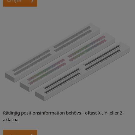
Rätlinjig positionsinformation behövs - oftast X-, Y- eller Z-
axlarna.