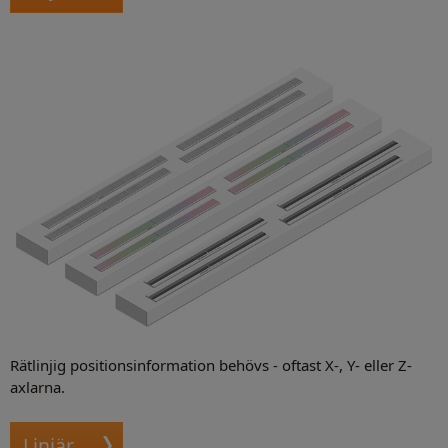
Rätlinjig positionsinformation behövs - oftast X-, Y- eller Z-
axlarna.
Linjär