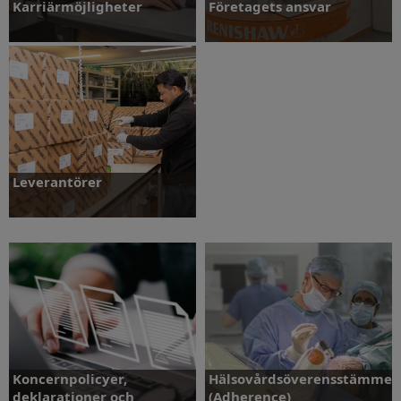
Karriärmöjligheter
Företagets ansvar
Mer information
Mer information
Leverantörer
Mer information
Koncernpolicyer,
Hälsovårdsöverensstämmel
deklarationer och
(Adherence)