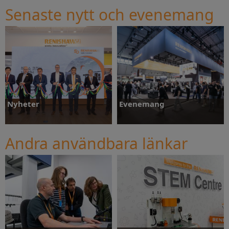
Senaste nytt och evenemang
Nyheter
Evenemang
Andra användbara länkar
Nyheter
Evenemang