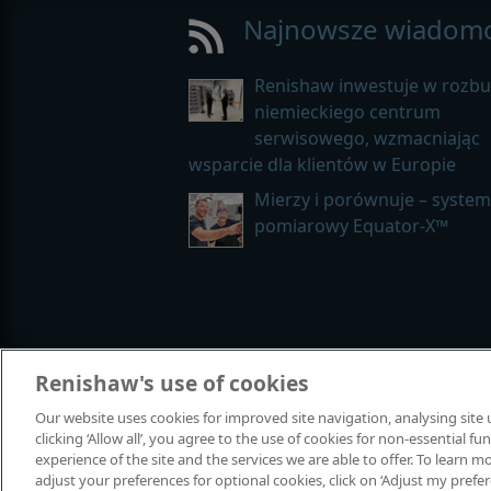
Najnowsze wiadomo
Renishaw inwestuje w rozb
niemieckiego centrum
serwisowego, wzmacniając
wsparcie dla klientów w Europie
Mierzy i porównuje – system
pomiarowy Equator-X™
Renishaw's use of cookies
© 2001-2026 Renishaw plc. Wszelkie
Skontaktuj się z nami
|
Zastrzeżeni
Our website uses cookies for improved site navigation, analysing site
Uwagi dotyczące rodzaju i języka
clicking ‘Allow all’, you agree to the use of cookies for non-essential 
experience of the site and the services we are able to offer. To learn
adjust your preferences for optional cookies, click on ‘Adjust my prefe