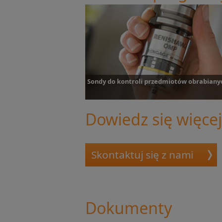
Sondy do kontroli przedmiotów obrabiany
Dowiedz się więcej
Sondy do kontroli przedmiotów
obrabianych
Skontaktuj się z nami
Dokumenty