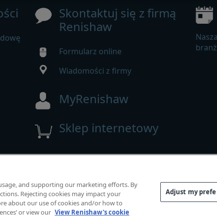
ści
Skontaktuj się z firmą
Renishaw
Nasza
udowę
bran
Formularz online
Wiadomości z firmy
MyRenishaw
Sklep internetowy
 prawa zastrzeżone.
e prawne
|
Dostępność
|
Mapa witryny
|
Prywatność
|
Prze
 usage, and supporting our marketing efforts. By
Adjust my pref
functions. Rejecting cookies may impact your
 more about our use of cookies and/or how to
rences’ or view our
View Renishaw's cookie