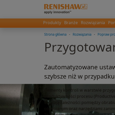
Produkty
Branże
Rozwiązania
Pom
Strona główna
-
Rozwiązania
-
Popraw pr
Przygotowa
Zautomatyzowane ustawi
szybsze niż w przypadk
Elementy kontroli w warstwie przy
produktywności procesu (Productiv
ustalają zależności pomiędzy obrab
obrabianym oraz narzędziami zanim 
Te zautomatyzowane, prognostyczne