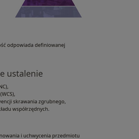
gość odpowiada definiowanej
e ustalenie
NC),
(WCS),
encji skrawania zgrubnego,
kładu współrzędnych.
onowania i uchwycenia przedmiotu