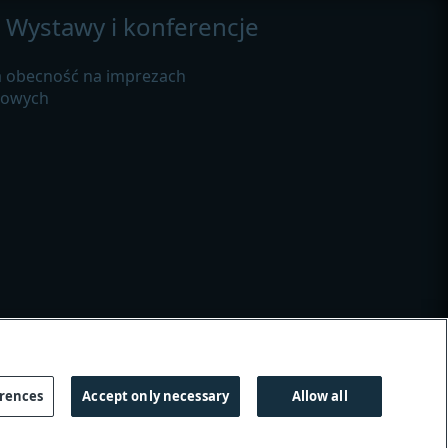
Wystawy i konferencje
 obecność na imprezach
żowych
wodnik po plikach cookie
|
erences
Accept only necessary
Allow all