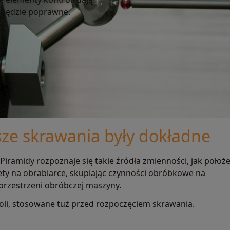
 będzie poprawne.
sze skrawania były dokładne
ramidy rozpoznaje się takie źródła zmienności, jak położ
ety na obrabiarce, skupiając czynności obróbkowe na
przestrzeni obróbczej maszyny.
li, stosowane tuż przed rozpoczęciem skrawania.