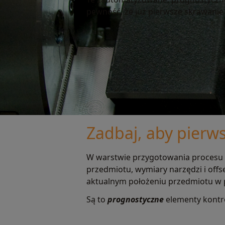
pewność, że już pierwsze skrawanie
Zadbaj, aby pierw
W warstwie przygotowania procesu Pi
przedmiotu, wymiary narzędzi i offs
aktualnym położeniu przedmiotu w 
Są to
prognostyczne
elementy kontro