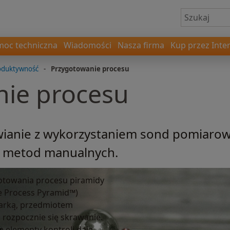
oc techniczna
Wiadomości
Nasza firma
Kup przez Inte
oduktywność
-
Przygotowanie procesu
nie procesu
anie z wykorzystaniem sond pomiarowy
u metod manualnych.
gotowania procesu piramidy
e Process Pyramid™)
iarką, przedmiotem
rozpocznie się skrawanie.
 elementy kontroli dają