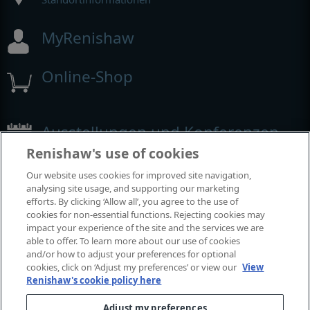
MyRenishaw
Online-Shop
Ausstellungen und Konferenzen
Renishaw's use of cookies
Veranstaltungen, an denen wir teilnehmen
Our website uses cookies for improved site navigation,
analysing site usage, and supporting our marketing
efforts. By clicking ‘Allow all’, you agree to the use of
cookies for non-essential functions. Rejecting cookies may
impact your experience of the site and the services we are
able to offer. To learn more about our use of cookies
and/or how to adjust your preferences for optional
cookies, click on ‘Adjust my preferences’ or view our
View
Renishaw's cookie policy here
Adjust my preferences