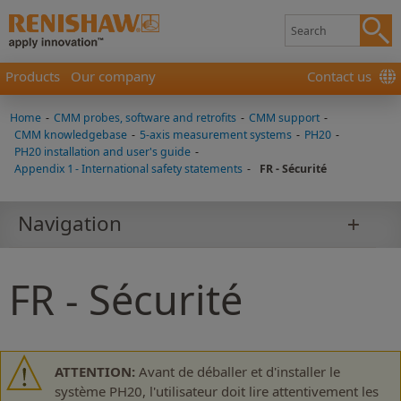
Products
Our company
Contact us
Home
-
CMM probes, software and retrofits
-
CMM support
-
CMM knowledgebase
-
5-axis measurement systems
-
PH20
-
PH20 installation and user's guide
-
Appendix 1 - International safety statements
-
FR - Sécurité
Navigation
FR - Sécurité
ATTENTION:
Avant de déballer et d'installer le
système PH20, l'utilisateur doit lire attentivement les