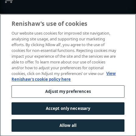
Events and exhibitions
Renishaw's use of cookies
Our website uses cookies for improved site navigation,
View all events and exhibitions
analysing site usage, and supporting our marketing
efforts. By clicking ‘Allow all’, you agree to the use of
cookies for non-essential functions. Rejecting cookies may
impact your experience of the site and the services we are
able to offer. To learn more about our use of cookies
and/or how to adjust your preferences for optional
cookies, click on ‘Adjust my preferences’ or view our
View
Renishaw's cookie policy here
Adjust my preferences
© 2001-2026 Renishaw plc. All rights reserved.
Contact us
|
Careers
|
Legal and compliance
|
Accessibility
|
Accept only necessary
Privacy
|
Cookies guide
|
Investors
|
Modern slavery
Allow all