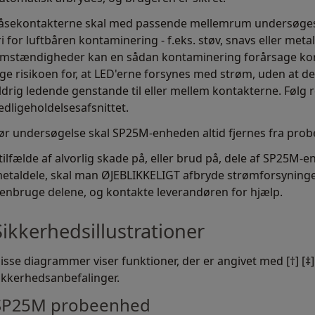
åsekontakterne skal med passende mellemrum undersøges o
ri for luftbåren kontaminering - f.eks. støv, snavs eller me
mstændigheder kan en sådan kontaminering forårsage korts
ge risikoen for, at LED'erne forsynes med strøm, uden at d
ldrig ledende genstande til eller mellem kontakterne. Følg
edligeholdelsesafsnittet.
ør undersøgelse skal SP25M-enheden altid fjernes fra pro
 tilfælde af alvorlig skade på, eller brud på, dele af SP25M
etaldele, skal man ØJEBLIKKELIGT afbryde strømforsyningen
enbruge delene, og kontakte leverandøren for hjælp.
Sikkerhedsillustrationer
isse diagrammer viser funktioner, der er angivet med [†] [‡] [
ikkerhedsanbefalinger.
SP25M probeenhed