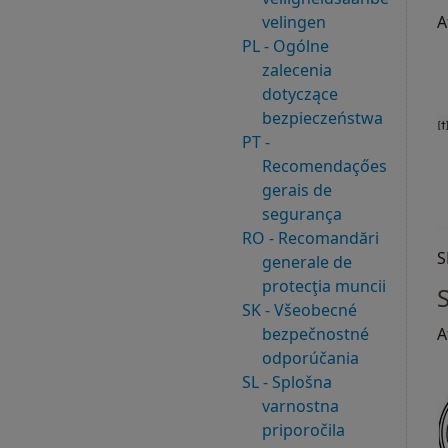
velingen
A
PL - Ogólne
zalecenia
dotyczące
bezpieczeństwa
PT -
Recomendaçőes
gerais de
segurança
RO - Recomandări
S
generale de
protecţia muncii
SK - Všeobecné
A
bezpečnostné
odporúčania
SL - Splošna
varnostna
priporočila