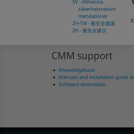
SV - Allmänna
säkerhetsrekom
mendationer
S
ZH-TW - 般安全建議
ZH - 般安全建议
CMM support
Knowledgebase
Manuals and installation guide 
Software downloads