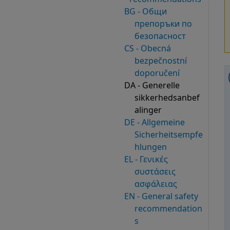
BG - Общи
препоръки по
безопасност
CS - Obecná
bezpečnostní
doporučení
DA - Generelle
sikkerhedsanbef
alinger
DE - Allgemeine
Sicherheitsempfe
hlungen
EL - Γενικές
συστάσεις
ασφάλειας
EN - General safety
recommendation
s