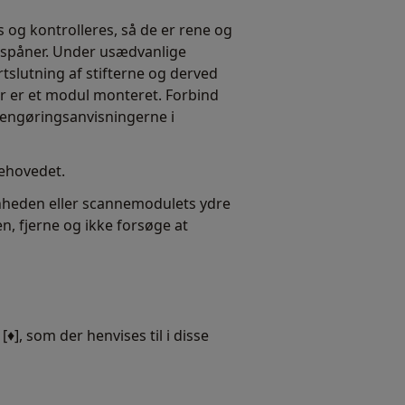
g kontrolleres, så de er rene og
talspåner. Under usædvanlige
lutning af stifterne og derved
er er et modul monteret. Forbind
 rengøringsanvisningerne i
behovedet.
-enheden eller scannemodulets ydre
, fjerne og ikke forsøge at
♦], som der henvises til i disse