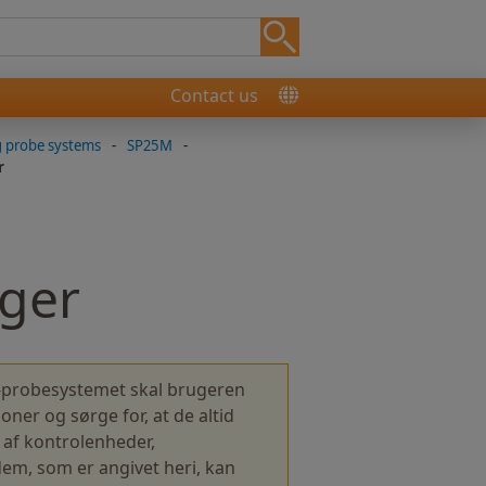
Contact us
g probe systems
-
SP25M
-
r
nger
M-probesystemet skal brugeren
er og sørge for, at de altid
g af kontrolenheder,
em, som er angivet heri, kan