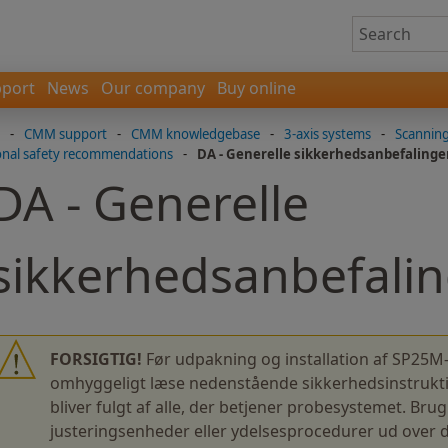
port
News
Our company
Buy online
-
CMM support
-
CMM knowledgebase
-
3-axis systems
-
Scannin
ional safety recommendations
-
DA - Generelle sikkerhedsanbefalinge
DA - Generelle
sikkerhedsanbefali
FORSIGTIG!
Før udpakning og installation af SP25
omhyggeligt læse nedenstående sikkerhedsinstruktion
bliver fulgt af alle, der betjener probesystemet. Bru
justeringsenheder eller ydelsesprocedurer ud over d