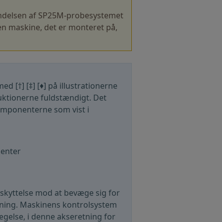
endelsen af SP25M-probesystemet
n maskine, det er monteret på,
d [†] [‡] [♦] på illustrationerne
ruktionerne fuldstændigt. Det
mponenterne som vist i
enter
kyttelse mod at bevæge sig for
etning. Maskinens kontrolsystem
ægelse, i denne akseretning for