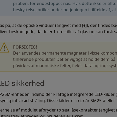
proben, før endestoppet nås. Hvis dette ikke er tilfæ
beskyttelsesbriller under betjeningen i tilfælde af, a
as på, at de optiske vinduer (angivet med [♦]), der findes 
liver beskadigede, da de er fremstillet af glas og kan forår
FORSIGTIG!
Der anvendes permanente magneter i visse kompon
tilhørende produkter. Det er vigtigt at holde dem p
påvirkes af magnetiske felter, f.eks. datalagringssy
LED sikkerhed
P25M-enheden indeholder kraftige integrerede LED-kilder (
synlig infrarød stråling. Disse kilder er fri, når SM25-# ell
jernelse af modulet afbryder to sæt låsekontakter (angivet
utomatisk afbrydes, og brugeren er sikret.