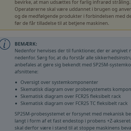
bevirke, at man udsættes for farlig infrarød stråling.
Operatørerne skal være uddannet i brugen og anv
og de medfølgende produkter i forbindelsen med de
før de får tilladelse til at betjene maskinen.
BEMÆRK:
Nedenfor henvises der til funktioner, der er angivet me
nedenfor. Sørg for, at du forstår alle sikkerhedsinst
anbefales at gøre sig bekendt med SP25M-systemko
afsnittene:
Oversigt over systemkomponenter
Skematisk diagram over probesystemets kompon
Skematisk diagram over FCR25 fleksibelt rack
Skematisk diagram over FCR25 TC fleksibelt rack
SP25M-probesystemet er forsynet med mekanisk bes
langt i form af et fast endestop i probens +Z-akser
skal derfor være i stand til at stoppe maskinens bev