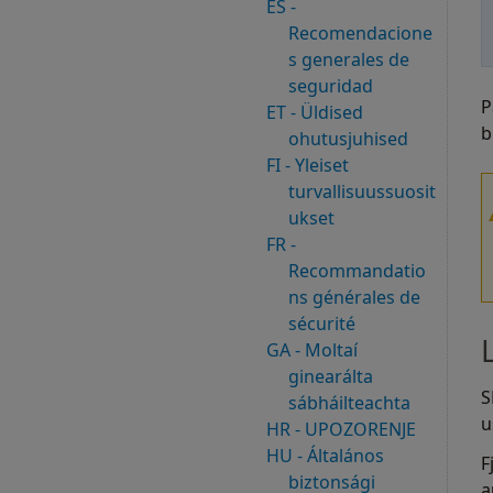
ES -
Recomendacione
s generales de
seguridad
P
ET - Üldised
b
ohutusjuhised
FI - Yleiset
turvallisuussuosit
ukset
FR -
Recommandatio
ns générales de
sécurité
GA - Moltaí
ginearálta
S
sábháilteachta
u
HR - UPOZORENJE
HU - Általános
F
biztonsági
a