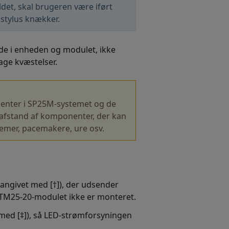
ldet, skal brugeren være iført
t stylus knækker.
både i enheden og modulet, ikke
sage kvæstelser.
enter i SP25M-systemet og de
å afstand af komponenter, der kan
stemer, pacemakere, ure osv.
angivet med [†]), der udsender
er TM25-20-modulet ikke er monteret.
 med [‡]), så LED-strømforsyningen